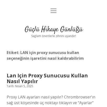
menüyü
Anasayfa
aç
Gizlilik Politikası
Güçlü Hikaye Günlüğü
Yasal Uyarı
Sağlam önerilerle zihnini uyandır!
Hakkımızda
Etiket:
LAN için proxy sunucusu kullan
seçeneğinin işaretini nasıl kaldırabilirim
Lan Için Proxy Sunucusu Kullan
Nasıl Yapılır
Tarih: Nisan 5, 2025
Proxy LAN ayarları nasıl yapılır? Chrombrowser’ın
sağ üst köşesinde üç noktayı tıklayın ve “Ayarlar”