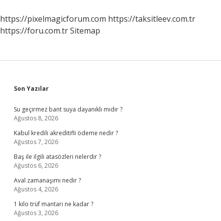
Kullan
Nasıl
https://pixelmagicforum.com
https://taksitleev.com.tr
Yapılır
https://foru.com.tr
Sitemap
Sidebar
Son Yazılar
Su geçirmez bant suya dayanıklı mıdır ?
Ağustos 8, 2026
Kabul kredili akreditifli ödeme nedir ?
Ağustos 7, 2026
Baş ile ilgili atasözleri nelerdir ?
Ağustos 6, 2026
Aval zamanaşımı nedir ?
Ağustos 4, 2026
1 kilo trüf mantarı ne kadar ?
Ağustos 3, 2026