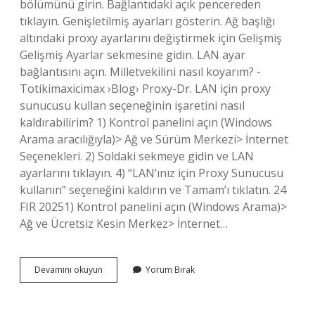
bölümünü girin. Bağlantıdaki açık pencereden
tıklayın. Genişletilmiş ayarları gösterin. Ağ başlığı
altındaki proxy ayarlarını değiştirmek için Gelişmiş
Gelişmiş Ayarlar sekmesine gidin. LAN ayar
bağlantısını açın. Milletvekilini nasıl koyarım? -
Totikimaxicimax ›Blog› Proxy-Dr. LAN için proxy
sunucusu kullan seçeneğinin işaretini nasıl
kaldırabilirim? 1) Kontrol panelini açın (Windows
Arama aracılığıyla)> Ağ ve Sürüm Merkezi> İnternet
Seçenekleri. 2) Soldaki sekmeye gidin ve LAN
ayarlarını tıklayın. 4) “LAN’ınız için Proxy Sunucusu
kullanın” seçeneğini kaldırın ve Tamam’ı tıklatın. 24
FIR 20251) Kontrol panelini açın (Windows Arama)>
Ağ ve Ücretsiz Kesin Merkez> İnternet…
Lan
Devamını okuyun
Yorum Bırak
Için
Proxy
Sunucusu