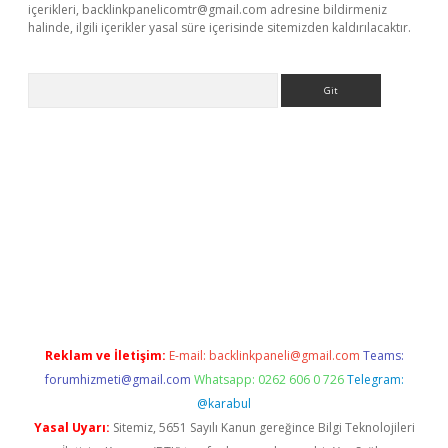
içerikleri,
backlinkpanelicomtr@gmail.com
adresine bildirmeniz
halinde, ilgili içerikler yasal süre içerisinde sitemizden kaldırılacaktır.
Arama
 siteleri
vdcasino
https://www.betexper.xyz/
Reklam ve İletişim:
E-mail:
backlinkpaneli@gmail.com
Teams:
forumhizmeti@gmail.com
Whatsapp: 0262 606 0 726
Telegram:
@karabul
Yasal Uyarı:
Sitemiz, 5651 Sayılı Kanun gereğince Bilgi Teknolojileri