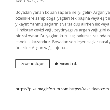
Tarih: Ocak 19, 2025
Boyadan yanan kopan saçlara ne iyi gelir? Argan yağı
özelliklere sahip doğal yağları tek başına veya eşit m
yıkayın: Yanmış saçlarınız varsa duş alırken ılık veya
Hindistan cevizi yağı, zeytinyağı ve argan yağı gibi 
bir rol oynar. Bu yağlar, kuru saç bakımı sırasında 
esneklik kazandırır. Boyadan sertleşen saçlar nası
öneriler: Argan yağı, jojoba…
Boyadan
Devamını okuyun
Yorum Bırak
Kırılan
Saçlara
Ne
Iyi
Gelir
https://pixelmagicforum.com
https://taksitleev.com.