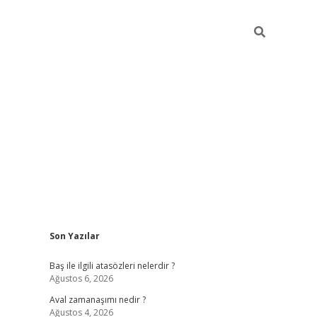
Sidebar
Son Yazılar
ilbet
güvenilir bahis si
Baş ile ilgili atasözleri nelerdir ?
Ağustos 6, 2026
Aval zamanaşımı nedir ?
Ağustos 4, 2026