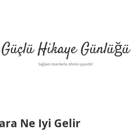
Güçlü Hikaye Günlüğü
Sağlam önerilerle zihnini uyandır!
ra Ne Iyi Gelir