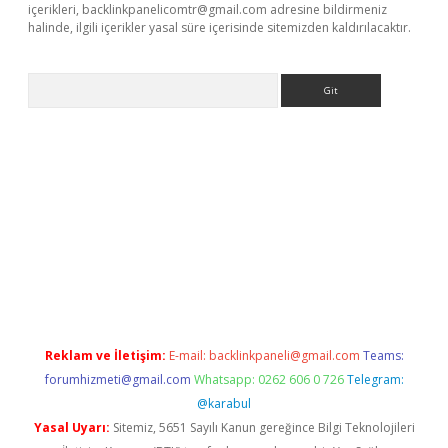
içerikleri,
backlinkpanelicomtr@gmail.com
adresine bildirmeniz
halinde, ilgili içerikler yasal süre içerisinde sitemizden kaldırılacaktır.
Arama
siteleri
vdcasino
https://www.betexper.xyz/
Reklam ve İletişim:
E-mail:
backlinkpaneli@gmail.com
Teams:
forumhizmeti@gmail.com
Whatsapp: 0262 606 0 726
Telegram:
@karabul
Yasal Uyarı:
Sitemiz, 5651 Sayılı Kanun gereğince Bilgi Teknolojileri