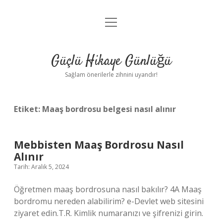
menüyü
Anasayfa
aç
Gizlilik Politikası
Güçlü Hikaye Günlüğü
Yasal Uyarı
Sağlam önerilerle zihnini uyandır!
Hakkımızda
Etiket:
Maaş bordrosu belgesi nasıl alınır
Mebbisten Maaş Bordrosu Nasıl
Alınır
Tarih: Aralık 5, 2024
Öğretmen maaş bordrosuna nasıl bakılır? 4A Maaş
bordromu nereden alabilirim? e-Devlet web sitesini
ziyaret edin.T.R. Kimlik numaranızı ve şifrenizi girin.