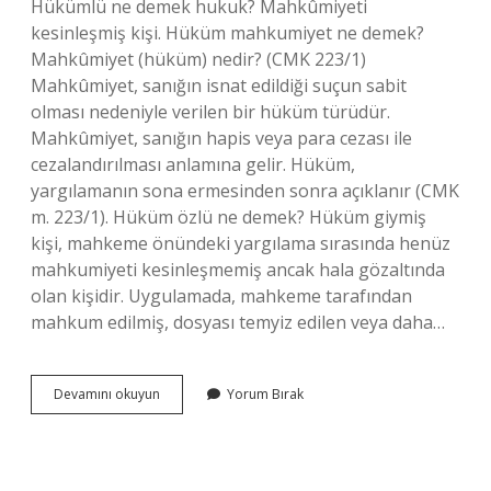
Hükümlü ne demek hukuk? Mahkûmiyeti
kesinleşmiş kişi. Hüküm mahkumiyet ne demek?
Mahkûmiyet (hüküm) nedir? (CMK 223/1)
Mahkûmiyet, sanığın isnat edildiği suçun sabit
olması nedeniyle verilen bir hüküm türüdür.
Mahkûmiyet, sanığın hapis veya para cezası ile
cezalandırılması anlamına gelir. Hüküm,
yargılamanın sona ermesinden sonra açıklanır (CMK
m. 223/1). Hüküm özlü ne demek? Hüküm giymiş
kişi, mahkeme önündeki yargılama sırasında henüz
mahkumiyeti kesinleşmemiş ancak hala gözaltında
olan kişidir. Uygulamada, mahkeme tarafından
mahkum edilmiş, dosyası temyiz edilen veya daha…
Hükmen
Devamını okuyun
Yorum Bırak
Karar
Ne
Demek