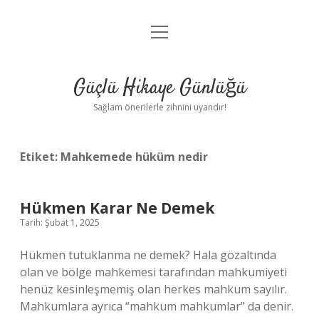
menüyü
Anasayfa
aç
Gizlilik Politikası
Güçlü Hikaye Günlüğü
Yasal Uyarı
Sağlam önerilerle zihnini uyandır!
Hakkımızda
Etiket:
Mahkemede hüküm nedir
Hükmen Karar Ne Demek
Tarih: Şubat 1, 2025
Hükmen tutuklanma ne demek? Hala gözaltında
olan ve bölge mahkemesi tarafından mahkumiyeti
henüz kesinleşmemiş olan herkes mahkum sayılır.
Mahkumlara ayrıca “mahkum mahkumlar” da denir.