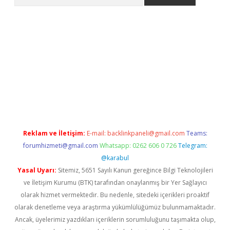
siteleri
vdcasino
https://www.betexper.xyz/
Reklam ve İletişim:
E-mail:
backlinkpaneli@gmail.com
Teams:
forumhizmeti@gmail.com
Whatsapp: 0262 606 0 726
Telegram:
@karabul
Yasal Uyarı:
Sitemiz, 5651 Sayılı Kanun gereğince Bilgi Teknolojileri
ve İletişim Kurumu (BTK) tarafından onaylanmış bir Yer Sağlayıcı
olarak hizmet vermektedir. Bu nedenle, sitedeki içerikleri proaktif
olarak denetleme veya araştırma yükümlülüğümüz bulunmamaktadır.
Ancak, üyelerimiz yazdıkları içeriklerin sorumluluğunu taşımakta olup,