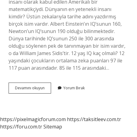
insanı olarak kabul edilen Amerikalı bir
matematikçiydi. Dünyanın en yetenekli insanı
kimdir? Üstün zekalarıyla tarihe adını yazdırmış
birçok isim vardır. Albert Einstein’ın IQ’sunun 160,
Newton’un IQ’sunun 190 olduğu bilinmektedir.
Dünya tarihinde IQ’sunun 250 ile 300 arasında
olduğu söylenen pek de tanınmayan bir isim vardır,
o da William James Sidis’tir. 12 yaş IQ kaç olmalı? 12
yaşındaki çocukların ortalama zeka puanları 97 ile
117 puan arasındadır. 85 ile 115 arasındaki…
Dünyanın
Devamını okuyun
Yorum Bırak
En
Çalışkan
Insanı
Kim
https://pixelmagicforum.com
https://taksitleev.com.tr
https://foru.com.tr
Sitemap