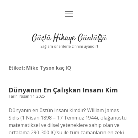
menüyü
Anasayfa
aç
Gizlilik Politikası
Güçlü Hikaye Günlüğü
Yasal Uyarı
Sağlam önerilerle zihnini uyandır!
Hakkımızda
Etiket:
Mike Tyson kaç IQ
Dünyanın En Çalışkan Insanı Kim
Tarih: Nisan 14, 2025
Dünyanın en üstün insanı kimdir? William James
Sidis (1 Nisan 1898 – 17 Temmuz 1944), olağanüstü
matematiksel ve dilsel yeteneklere sahip olan ve
ortalama 290-300 IQ’su ile tüm zamanların en zeki