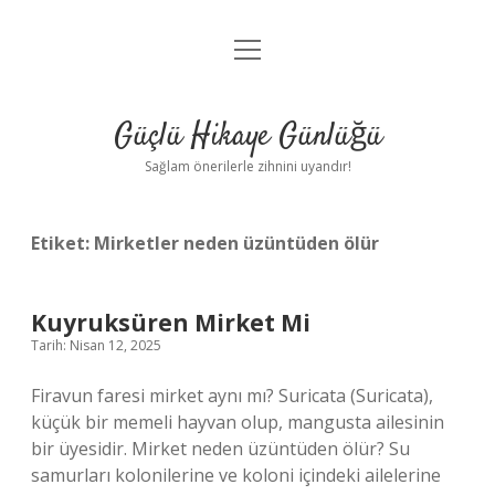
menüyü
Anasayfa
aç
Gizlilik Politikası
Güçlü Hikaye Günlüğü
Yasal Uyarı
Sağlam önerilerle zihnini uyandır!
Hakkımızda
Etiket:
Mirketler neden üzüntüden ölür
Kuyruksüren Mirket Mi
Tarih: Nisan 12, 2025
Firavun faresi mirket aynı mı? Suricata (Suricata),
küçük bir memeli hayvan olup, mangusta ailesinin
bir üyesidir. Mirket neden üzüntüden ölür? Su
samurları kolonilerine ve koloni içindeki ailelerine