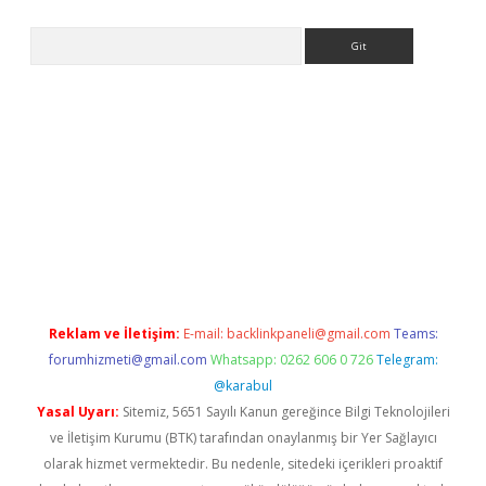
Arama
siteleri
vdcasino
https://www.betexper.xyz/
Reklam ve İletişim:
E-mail:
backlinkpaneli@gmail.com
Teams:
forumhizmeti@gmail.com
Whatsapp: 0262 606 0 726
Telegram:
@karabul
Yasal Uyarı:
Sitemiz, 5651 Sayılı Kanun gereğince Bilgi Teknolojileri
ve İletişim Kurumu (BTK) tarafından onaylanmış bir Yer Sağlayıcı
olarak hizmet vermektedir. Bu nedenle, sitedeki içerikleri proaktif