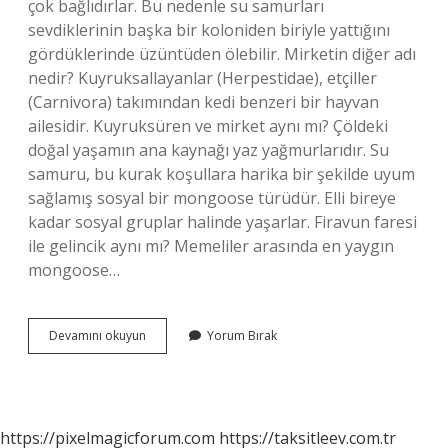
çok bağlıdırlar. Bu nedenle su samurları
sevdiklerinin başka bir koloniden biriyle yattığını
gördüklerinde üzüntüden ölebilir. Mirketin diğer adı
nedir? Kuyruksallayanlar (Herpestidae), etçiller
(Carnivora) takımından kedi benzeri bir hayvan
ailesidir. Kuyruksüren ve mirket aynı mı? Çöldeki
doğal yaşamın ana kaynağı yaz yağmurlarıdır. Su
samuru, bu kurak koşullara harika bir şekilde uyum
sağlamış sosyal bir mongoose türüdür. Elli bireye
kadar sosyal gruplar halinde yaşarlar. Firavun faresi
ile gelincik aynı mı? Memeliler arasında en yaygın
mongoose…
Kuyruksüren
Devamını okuyun
Yorum Bırak
Mirket
Mi
https://pixelmagicforum.com
https://taksitleev.com.tr