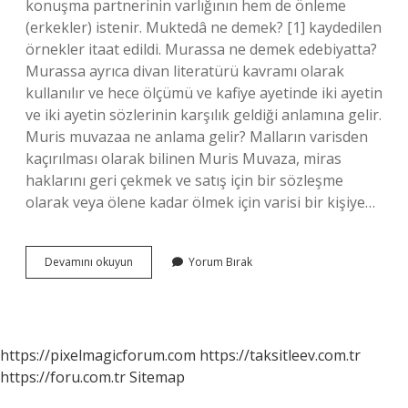
konuşma partnerinin varlığının hem de önleme
(erkekler) istenir. Muktedâ ne demek? [1] kaydedilen
örnekler itaat edildi. Murassa ne demek edebiyatta?
Murassa ayrıca divan literatürü kavramı olarak
kullanılır ve hece ölçümü ve kafiye ayetinde iki ayetin
ve iki ayetin sözlerinin karşılık geldiği anlamına gelir.
Muris muvazaa ne anlama gelir? Malların varisden
kaçırılması olarak bilinen Muris Muvaza, miras
haklarını geri çekmek ve satış için bir sözleşme
olarak veya ölene kadar ölmek için varisi bir kişiye…
Murazaa
Devamını okuyun
Yorum Bırak
Ne
Demek
https://pixelmagicforum.com
https://taksitleev.com.tr
https://foru.com.tr
Sitemap