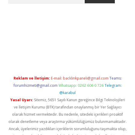
bet
güvenilir bahis siteleri
vdcasino
https://www.betexper.xyz/
Reklam ve İletişim:
E-mail:
backlinkpaneli@gmail.com
Teams:
forumhizmeti@gmail.com
Whatsapp: 0262 606 0 726
Telegram:
@karabul
Yasal Uyarı:
Sitemiz, 5651 Sayılı Kanun gereğince Bilgi Teknolojileri
ve İletişim Kurumu (BTK) tarafından onaylanmış bir Yer Sağlayıcı
olarak hizmet vermektedir. Bu nedenle, sitedeki içerikleri proaktif
olarak denetleme veya araştırma yükümlülüğümüz bulunmamaktadır.
Ancak, üyelerimiz yazdıkları içeriklerin sorumluluğunu taşımakta olup,