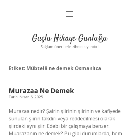
menüyü
Anasayfa
aç
Gizlilik Politikası
Güçlü Hikaye Günlüğü
Yasal Uyarı
Sağlam önerilerle zihnini uyandır!
Hakkımızda
Etiket:
Mübtelâ ne demek Osmanlıca
Murazaa Ne Demek
Tarih: Nisan 6, 2025
Murazaa nedir? Şairin şiirinin şiirinin ve kafiyede
sunulan şiirin takdiri veya reddedilmesi olarak
şiirdeki aynı şiir. Edebi bir çalışmaya benzer.
Muarazanın ne demek? Bu gibi durumlarda, hem