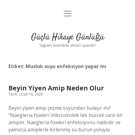
menüyü
Anasayfa
aç
Gizlilik Politikası
Güçlü Hikaye Günlüğü
Yasal Uyarı
Sağlam önerilerle zihnini uyandır!
Hakkımızda
Etiket:
Musluk suyu enfeksiyon yapar mı
Beyin Yiyen Amip Neden Olur
Tarih: Ocak 16, 2025
Beyin yiyen amip çeşme suyundan bulaşır mı?
“Naegleria fowleri mikroskobik tek hücreli canlı bir
amiptir. Naegleria fowleri enfeksiyonu nadirdir ve
yalnızca amiplerle kirlenmiş su burun yoluyla