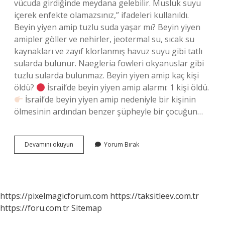
vücuda girdiğinde meydana gelebilir. Musluk suyu
içerek enfekte olamazsınız,” ifadeleri kullanıldı.
Beyin yiyen amip tuzlu suda yaşar mı? Beyin yiyen
amipler göller ve nehirler, jeotermal su, sıcak su
kaynakları ve zayıf klorlanmış havuz suyu gibi tatlı
sularda bulunur. Naegleria fowleri okyanuslar gibi
tuzlu sularda bulunmaz. Beyin yiyen amip kaç kişi
öldü?
İsrail’de beyin yiyen amip alarmı: 1 kişi öldü.
İsrail’de beyin yiyen amip nedeniyle bir kişinin
ölmesinin ardından benzer şüpheyle bir çocuğun…
Beyin
Devamını okuyun
Yorum Bırak
Yiyen
Amip
Neden
Olur
https://pixelmagicforum.com
https://taksitleev.com.tr
https://foru.com.tr
Sitemap