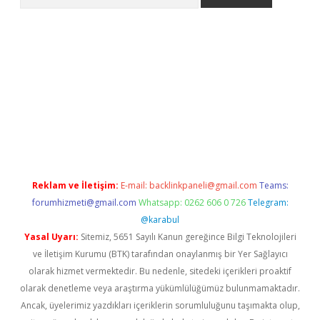
 siteleri
vdcasino
https://www.betexper.xyz/
Reklam ve İletişim:
E-mail:
backlinkpaneli@gmail.com
Teams:
forumhizmeti@gmail.com
Whatsapp: 0262 606 0 726
Telegram:
@karabul
Yasal Uyarı:
Sitemiz, 5651 Sayılı Kanun gereğince Bilgi Teknolojileri
ve İletişim Kurumu (BTK) tarafından onaylanmış bir Yer Sağlayıcı
olarak hizmet vermektedir. Bu nedenle, sitedeki içerikleri proaktif
olarak denetleme veya araştırma yükümlülüğümüz bulunmamaktadır.
Ancak, üyelerimiz yazdıkları içeriklerin sorumluluğunu taşımakta olup,