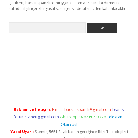
içerikleri,
backlinkpanelicomtr@gmail.com
adresine bildirmeniz
halinde, ilgili içerikler yasal süre içerisinde sitemizden kaldırılacaktır.
Arama
siteleri
vdcasino
https://www.betexper.xyz/
Reklam ve İletişim:
E-mail:
backlinkpaneli@gmail.com
Teams:
forumhizmeti@gmail.com
Whatsapp: 0262 606 0 726
Telegram:
@karabul
Yasal Uyarı:
Sitemiz, 5651 Sayılı Kanun gereğince Bilgi Teknolojileri