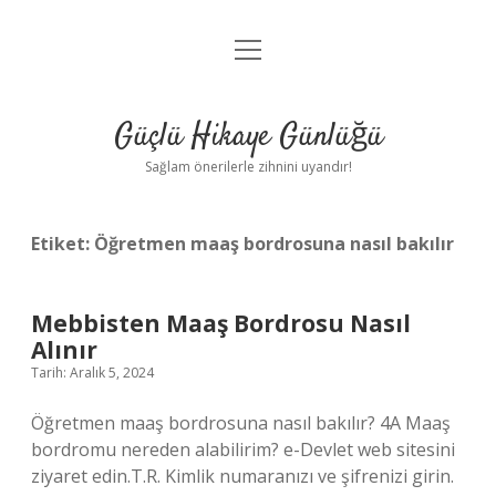
menüyü
Anasayfa
aç
Gizlilik Politikası
Güçlü Hikaye Günlüğü
Yasal Uyarı
Sağlam önerilerle zihnini uyandır!
Hakkımızda
Etiket:
Öğretmen maaş bordrosuna nasıl bakılır
Mebbisten Maaş Bordrosu Nasıl
Alınır
Tarih: Aralık 5, 2024
Öğretmen maaş bordrosuna nasıl bakılır? 4A Maaş
bordromu nereden alabilirim? e-Devlet web sitesini
ziyaret edin.T.R. Kimlik numaranızı ve şifrenizi girin.