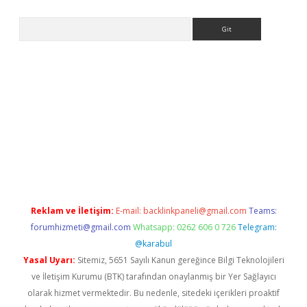
Arama
siteleri
vdcasino
https://www.betexper.xyz/
Reklam ve İletişim:
E-mail:
backlinkpaneli@gmail.com
Teams:
forumhizmeti@gmail.com
Whatsapp: 0262 606 0 726
Telegram:
@karabul
Yasal Uyarı:
Sitemiz, 5651 Sayılı Kanun gereğince Bilgi Teknolojileri
ve İletişim Kurumu (BTK) tarafından onaylanmış bir Yer Sağlayıcı
olarak hizmet vermektedir. Bu nedenle, sitedeki içerikleri proaktif