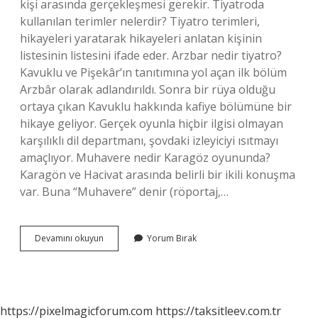
kişi arasında gerçekleşmesi gerekir. Tiyatroda
kullanılan terimler nelerdir? Tiyatro terimleri,
hikayeleri yaratarak hikayeleri anlatan kişinin
listesinin listesini ifade eder. Arzbar nedir tiyatro?
Kavuklu ve Pişekâr’ın tanıtımına yol açan ilk bölüm
Arzbâr olarak adlandırıldı. Sonra bir rüya olduğu
ortaya çıkan Kavuklu hakkında kafiye bölümüne bir
hikaye geliyor. Gerçek oyunla hiçbir ilgisi olmayan
karşılıklı dil departmanı, şovdaki izleyiciyi ısıtmayı
amaçlıyor. Muhavere nedir Karagöz oyununda?
Karagön ve Hacivat arasında belirli bir ikili konuşma
var. Buna “Muhavere” denir (röportaj,…
Tiyatroda
Devamını okuyun
Yorum Bırak
Muhavere
Nedir
https://pixelmagicforum.com
https://taksitleev.com.tr