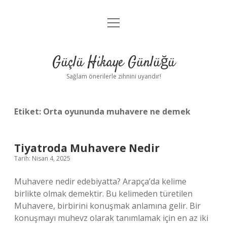
menüyü
Anasayfa
aç
Gizlilik Politikası
Güçlü Hikaye Günlüğü
Yasal Uyarı
Sağlam önerilerle zihnini uyandır!
Hakkımızda
Etiket:
Orta oyununda muhavere ne demek
Tiyatroda Muhavere Nedir
Tarih: Nisan 4, 2025
Muhavere nedir edebiyatta? Arapça’da kelime
birlikte olmak demektir. Bu kelimeden türetilen
Muhavere, birbirini konuşmak anlamına gelir. Bir
konuşmayı muhevz olarak tanımlamak için en az iki