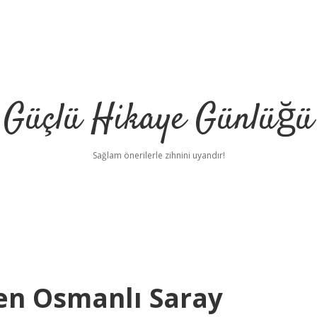
Güçlü Hikaye Günlüğü
Sağlam önerilerle zihnini uyandır!
len Osmanlı Saray