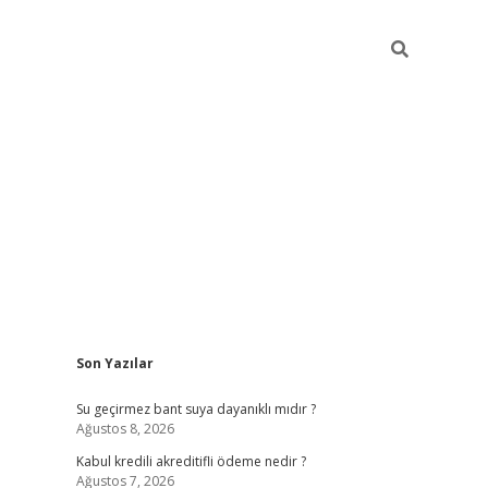
Sidebar
Son Yazılar
ilbet
güvenilir bahis siteleri
Su geçirmez bant suya dayanıklı mıdır ?
Ağustos 8, 2026
Kabul kredili akreditifli ödeme nedir ?
Ağustos 7, 2026