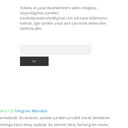
Hukuka ve yasal düzenlemelere aykırı olduğunu
düşündüğünüz içerikleri,
backlinkpanelicomtr@gmail.com
adresine bildirmeniz
halinde, ilgili içerikler yasal süre içerisinde sitemizden
kaldırılacaktır.
Arama
06 0 726
Telegram: @karabul
vermektedir. Bu nedenle, sitedeki içerikleri proaktif olarak denetleme
luğu kabul etmiş sayılırlar. Bu internet sitesi, herhangi bir marka,