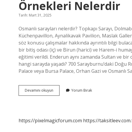
Örnekleri Nelerdir
Tarih: Mart 31, 2025
Osmanlı sarayları nelerdir? Topkapı Sarayı, Dolmab
Küchenpavillon, Aynalikavak Pavilion, Maslak Galler;
söz konusu çalışmalar hakkında ayrıntılı bilgi bulac
bir bitiş odası (iç) ve Birun (harici) ve Harem-i hum
eğitimi verildi. Enderun aynı zamanda Sultan ve bir 
hangi sarayda yaşadı? 700 Sarayburnu’daki Doğu Rom
Palace veya Bursa Palace, Orhan Gazi ve Osmanlı Sar
19
Devamını okuyun
Yorum Bırak
Yüzyılda
Inşa
Edilen
Osmanlı
Saray
https://pixelmagicforum.com
https://taksitleev.com.
Örnekleri
Nelerdir