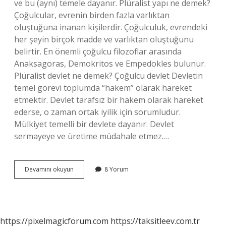
ve bu (aynı) temele dayanır. Plüralist yapı ne demek?
Çoğulcular, evrenin birden fazla varlıktan
oluştuğuna inanan kişilerdir. Çoğulculuk, evrendeki
her şeyin birçok madde ve varlıktan oluştuğunu
belirtir. En önemli çoğulcu filozoflar arasında
Anaksagoras, Demokritos ve Empedokles bulunur.
Plüralist devlet ne demek? Çoğulcu devlet Devletin
temel görevi toplumda “hakem” olarak hareket
etmektir. Devlet tarafsız bir hakem olarak hareket
ederse, o zaman ortak iyilik için sorumludur.
Mülkiyet temelli bir devlete dayanır. Devlet
sermayeye ve üretime müdahale etmez.…
Plüralist
Devamını okuyun
8 Yorum
Varlık
Ne
Demek
https://pixelmagicforum.com
https://taksitleev.com.tr