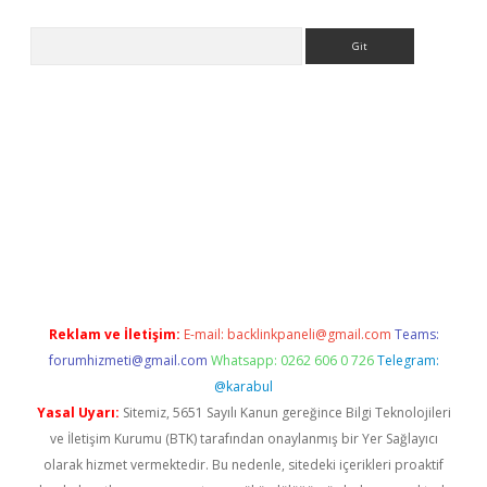
Arama
 siteleri
vdcasino
https://www.betexper.xyz/
Reklam ve İletişim:
E-mail:
backlinkpaneli@gmail.com
Teams:
forumhizmeti@gmail.com
Whatsapp: 0262 606 0 726
Telegram:
@karabul
Yasal Uyarı:
Sitemiz, 5651 Sayılı Kanun gereğince Bilgi Teknolojileri
ve İletişim Kurumu (BTK) tarafından onaylanmış bir Yer Sağlayıcı
olarak hizmet vermektedir. Bu nedenle, sitedeki içerikleri proaktif