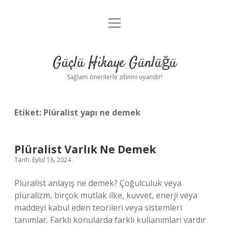
menüyü
Anasayfa
aç
Gizlilik Politikası
Güçlü Hikaye Günlüğü
Yasal Uyarı
Sağlam önerilerle zihnini uyandır!
Hakkımızda
Etiket:
Plüralist yapı ne demek
Plüralist Varlık Ne Demek
Tarih: Eylül 18, 2024
Plüralist anlayış ne demek? Çoğulculuk veya
plüralizm, birçok mutlak ilke, kuvvet, enerji veya
maddeyi kabul eden teorileri veya sistemleri
tanımlar. Farklı konularda farklı kullanımları vardır