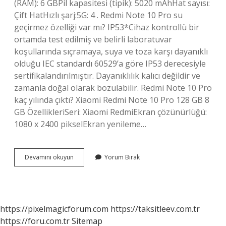
(RAM): 6 GBPil kapasitesi (tipik): 5020 mAhHat sayısı:
Çift HatHızlı şarj:5G: 4 . Redmi Note 10 Pro su
geçirmez özelliği var mı? IP53*Cihaz kontrollü bir
ortamda test edilmiş ve belirli laboratuvar
koşullarında sıçramaya, suya ve toza karşı dayanıklı
olduğu IEC standardı 60529’a göre IP53 derecesiyle
sertifikalandırılmıştır. Dayanıklılık kalıcı değildir ve
zamanla doğal olarak bozulabilir. Redmi Note 10 Pro
kaç yılında çıktı? Xiaomi Redmi Note 10 Pro 128 GB 8
GB ÖzellikleriSeri: Xiaomi RedmiEkran çözünürlüğü:
1080 x 2400 pikselEkran yenileme…
Redmi
Devamını okuyun
Yorum Bırak
Note
10
Pro
Nun
Özellikleri
https://pixelmagicforum.com
https://taksitleev.com.tr
Nelerdir
https://foru.com.tr
Sitemap