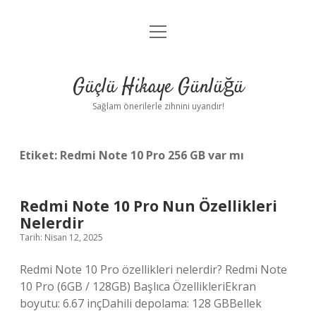
menüyü
Anasayfa
aç
Gizlilik Politikası
Güçlü Hikaye Günlüğü
Yasal Uyarı
Sağlam önerilerle zihnini uyandır!
Hakkımızda
Etiket:
Redmi Note 10 Pro 256 GB var mı
Redmi Note 10 Pro Nun Özellikleri
Nelerdir
Tarih: Nisan 12, 2025
Redmi Note 10 Pro özellikleri nelerdir? Redmi Note
10 Pro (6GB / 128GB) Başlıca ÖzellikleriEkran
boyutu: 6.67 inçDahili depolama: 128 GBBellek