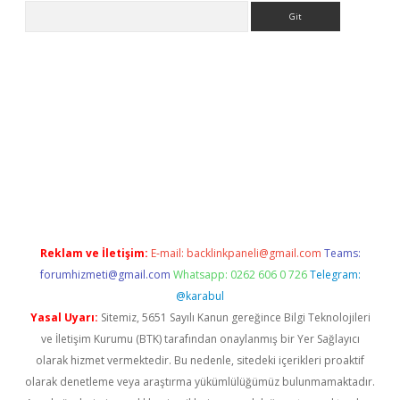
Arama
ahis siteleri
vdcasino
https://www.betexper.xyz/
Reklam ve İletişim:
E-mail:
backlinkpaneli@gmail.com
Teams:
forumhizmeti@gmail.com
Whatsapp: 0262 606 0 726
Telegram:
@karabul
Yasal Uyarı:
Sitemiz, 5651 Sayılı Kanun gereğince Bilgi Teknolojileri
ve İletişim Kurumu (BTK) tarafından onaylanmış bir Yer Sağlayıcı
olarak hizmet vermektedir. Bu nedenle, sitedeki içerikleri proaktif
olarak denetleme veya araştırma yükümlülüğümüz bulunmamaktadır.