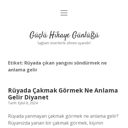
menüyü
Anasayfa
aç
Gizlilik Politikası
Güçlü Hikaye Günlüğü
Yasal Uyarı
Sağlam önerilerle zihnini uyandır!
Hakkımızda
Etiket:
Rüyada çıkan yangını söndürmek ne
anlama gelir
Rüyada Çakmak Görmek Ne Anlama
Gelir Diyanet
Tarih: Eylül 8, 2024
Rüyada yanmayan çakmak görmek ne anlama gelir?
Rüyanızda yanan bir çakmak görmek, kişinin