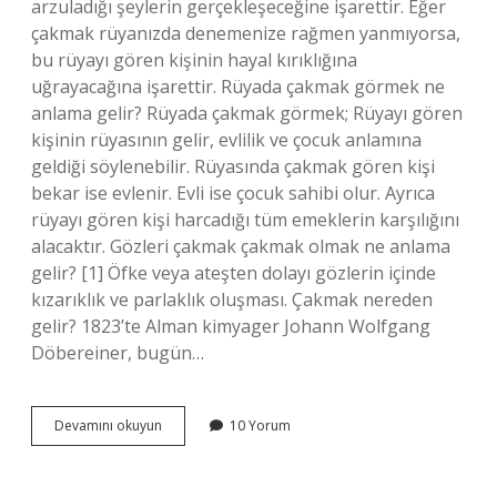
arzuladığı şeylerin gerçekleşeceğine işarettir. Eğer
çakmak rüyanızda denemenize rağmen yanmıyorsa,
bu rüyayı gören kişinin hayal kırıklığına
uğrayacağına işarettir. Rüyada çakmak görmek ne
anlama gelir? Rüyada çakmak görmek; Rüyayı gören
kişinin rüyasının gelir, evlilik ve çocuk anlamına
geldiği söylenebilir. Rüyasında çakmak gören kişi
bekar ise evlenir. Evli ise çocuk sahibi olur. Ayrıca
rüyayı gören kişi harcadığı tüm emeklerin karşılığını
alacaktır. Gözleri çakmak çakmak olmak ne anlama
gelir? [1] Öfke veya ateşten dolayı gözlerin içinde
kızarıklık ve parlaklık oluşması. Çakmak nereden
gelir? 1823’te Alman kimyager Johann Wolfgang
Döbereiner, bugün…
Rüyada
Devamını okuyun
10 Yorum
Çakmak
Görmek
Ne