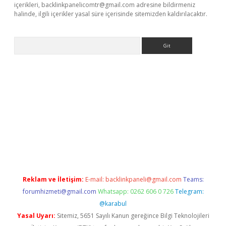
içerikleri,
backlinkpanelicomtr@gmail.com
adresine bildirmeniz
halinde, ilgili içerikler yasal süre içerisinde sitemizden kaldırılacaktır.
Arama
s siteleri
vdcasino
https://www.betexper.xyz/
Reklam ve İletişim:
E-mail:
backlinkpaneli@gmail.com
Teams:
forumhizmeti@gmail.com
Whatsapp: 0262 606 0 726
Telegram:
@karabul
Yasal Uyarı:
Sitemiz, 5651 Sayılı Kanun gereğince Bilgi Teknolojileri