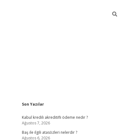
Sidebar
Son Yazılar
ilbet
güvenilir bahis siteleri
v
Kabul kredili akreditifli ödeme nedir ?
Ağustos 7, 2026
Baş ile ilgili atasözleri nelerdir ?
Ağustos 6, 2026