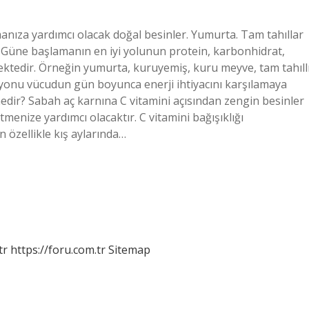
anıza yardımcı olacak doğal besinler. Yumurta. Tam tahıllar
iz? Güne başlamanın en iyi yolunun protein, karbonhidrat,
mektedir. Örneğin yumurta, kuruyemiş, kuru meyve, tam tahıll
syonu vücudun gün boyunca enerji ihtiyacını karşılamaya
nedir? Sabah aç karnına C vitamini açısından zengin besinler
enize yardımcı olacaktır. C vitamini bağışıklığı
 özellikle kış aylarında…
tr
https://foru.com.tr
Sitemap