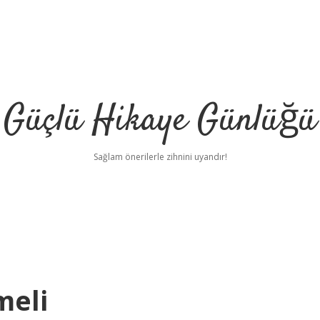
Güçlü Hikaye Günlüğü
Sağlam önerilerle zihnini uyandır!
meli