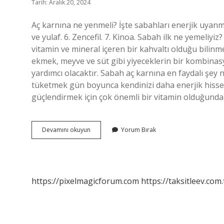
Tarih: Aralık 20, 2024
Aç karnına ne yenmeli? İşte sabahları enerjik uyanm
ve yulaf. 6. Zencefil. 7. Kinoa. Sabah ilk ne yemeliy
vitamin ve mineral içeren bir kahvaltı olduğu bilin
ekmek, meyve ve süt gibi yiyeceklerin bir kombina
yardımcı olacaktır. Sabah aç karnına en faydalı şey 
tüketmek gün boyunca kendinizi daha enerjik hissetm
güçlendirmek için çok önemli bir vitamin olduğundan
Aç
Devamını okuyun
Yorum Bırak
Karna
Ne
Tüketilmeli
https://pixelmagicforum.com
https://taksitleev.com.