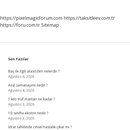
Çalışmaları
Nelerdir
https://pixelmagicforum.com
https://taksitleev.com.tr
https://foru.com.tr
Sitemap
Sidebar
Son Yazılar
Baş ile ilgili atasözleri nelerdir ?
Ağustos 6, 2026
Aval zamanaşımı nedir ?
Ağustos 4, 2026
1 kilo trüf mantarı ne kadar ?
Ağustos 3, 2026
10. sınıfta ekoton nedir ?
Ağustos 3, 2026
İdrar tahlilinde cinsel hastalık çıkar mı ?