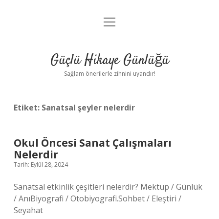
menüyü
Anasayfa
aç
Gizlilik Politikası
Güçlü Hikaye Günlüğü
Yasal Uyarı
Sağlam önerilerle zihnini uyandır!
Hakkımızda
Etiket:
Sanatsal şeyler nelerdir
Okul Öncesi Sanat Çalışmaları
Nelerdir
Tarih: Eylül 28, 2024
Sanatsal etkinlik çeşitleri nelerdir? Mektup / Günlük
/ AnıBiyografi / Otobiyografi.Sohbet / Eleştiri /
Seyahat