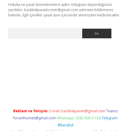
Hukuka ve yasal düzenlemelere aykırı olduğunu düşündüğünüz
içerikleri,
backlinkpanelicomtr@gmail.com
adresine bildirmeniz
halinde, ilgili içerikler yasal süre içerisinde sitemizden kaldırılacaktır.
Arama
siteleri
vdcasino
https://www.betexper.xyz/
Reklam ve İletişim:
E-mail:
backlinkpaneli@gmail.com
Teams:
forumhizmeti@gmail.com
Whatsapp: 0262 606 0 726
Telegram:
@karabul