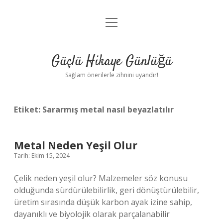
menüyü
Anasayfa
aç
Gizlilik Politikası
Güçlü Hikaye Günlüğü
Yasal Uyarı
Sağlam önerilerle zihnini uyandır!
Hakkımızda
Etiket:
Sararmış metal nasıl beyazlatılır
Metal Neden Yeşil Olur
Tarih: Ekim 15, 2024
Çelik neden yeşil olur? Malzemeler söz konusu
olduğunda sürdürülebilirlik, geri dönüştürülebilir,
üretim sırasında düşük karbon ayak izine sahip,
dayanıklı ve biyolojik olarak parçalanabilir