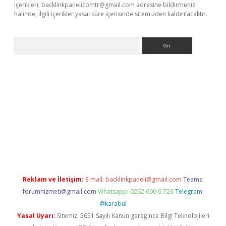
içerikleri,
backlinkpanelicomtr@gmail.com
adresine bildirmeniz
halinde, ilgili içerikler yasal süre içerisinde sitemizden kaldırılacaktır.
Arama
siteleri
vdcasino
https://www.betexper.xyz/
Reklam ve İletişim:
E-mail:
backlinkpaneli@gmail.com
Teams:
forumhizmeti@gmail.com
Whatsapp: 0262 606 0 726
Telegram:
@karabul
Yasal Uyarı:
Sitemiz, 5651 Sayılı Kanun gereğince Bilgi Teknolojileri