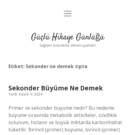
menüyü
Anasayfa
aç
Gizlilik Politikası
Güçlü Hikaye Günlüğü
Yasal Uyarı
Sağlam önerilerle zihnini uyandır!
Hakkımızda
Etiket:
Sekonder ne demek tıpta
Sekonder Büyüme Ne Demek
Tarih: Kasım 9, 2024
Primer ve sekonder büyüme nedir? Bu nedenle
büyüme sırasında metabolik aktiviteler, özellikle
solunum, hızlanır ve büyük miktarda karbonhidrat
tüketilir. Birincil (primer) büyüme, birincil (primer)