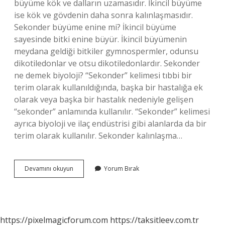
büyüme kök ve dalların uzamasıdır. İkincil büyüme
ise kök ve gövdenin daha sonra kalınlaşmasıdır.
Sekonder büyüme enine mi? İkincil büyüme
sayesinde bitki enine büyür. İkincil büyümenin
meydana geldiği bitkiler gymnospermler, odunsu
dikotiledonlar ve otsu dikotiledonlardır. Sekonder
ne demek biyoloji? “Sekonder” kelimesi tıbbi bir
terim olarak kullanıldığında, başka bir hastalığa ek
olarak veya başka bir hastalık nedeniyle gelişen
“sekonder” anlamında kullanılır. “Sekonder” kelimesi
ayrıca biyoloji ve ilaç endüstrisi gibi alanlarda da bir
terim olarak kullanılır. Sekonder kalınlaşma…
Sekonder
Devamını okuyun
Yorum Bırak
Büyüme
Ne
Demek
https://pixelmagicforum.com
https://taksitleev.com.tr