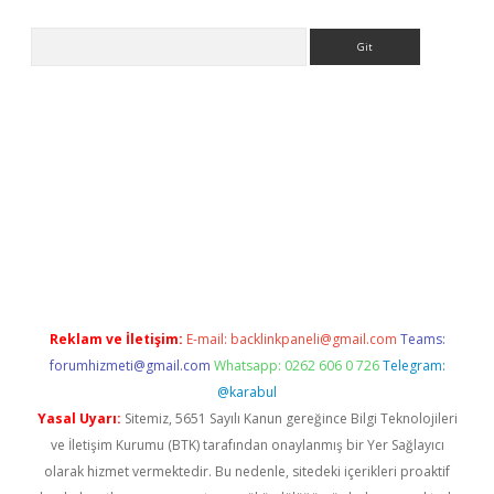
Arama
siteleri
vdcasino
https://www.betexper.xyz/
Reklam ve İletişim:
E-mail:
backlinkpaneli@gmail.com
Teams:
forumhizmeti@gmail.com
Whatsapp: 0262 606 0 726
Telegram:
@karabul
Yasal Uyarı:
Sitemiz, 5651 Sayılı Kanun gereğince Bilgi Teknolojileri
ve İletişim Kurumu (BTK) tarafından onaylanmış bir Yer Sağlayıcı
olarak hizmet vermektedir. Bu nedenle, sitedeki içerikleri proaktif