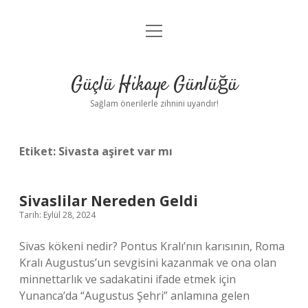
menüyü
Anasayfa
aç
Gizlilik Politikası
Güçlü Hikaye Günlüğü
Yasal Uyarı
Sağlam önerilerle zihnini uyandır!
Hakkımızda
Etiket:
Sivasta aşiret var mı
Sivaslilar Nereden Geldi
Tarih: Eylül 28, 2024
Sivas kökeni nedir? Pontus Kralı’nın karısının, Roma
Kralı Augustus’un sevgisini kazanmak ve ona olan
minnettarlık ve sadakatini ifade etmek için
Yunanca’da “Augustus Şehri” anlamına gelen