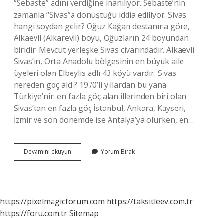
“Sebaste” adını verdiğine inanılıyor. Sebaste’nin
zamanla “Sivas”a dönüştüğü iddia ediliyor. Sivas
hangi soydan gelir? Oğuz Kağan destanına göre,
Alkaevli (Alkarevli) boyu, Oğuzların 24 boyundan
biridir. Mevcut yerleşke Sivas civarındadır. Alkaevli
Sivas’ın, Orta Anadolu bölgesinin en büyük aile
üyeleri olan Elbeylis adlı 43 köyü vardır. Sivas
nereden göç aldı? 1970’li yıllardan bu yana
Türkiye’nin en fazla göç alan illerinden biri olan
Sivas’tan en fazla göç İstanbul, Ankara, Kayseri,
İzmir ve son dönemde ise Antalya’ya olurken, en…
Sivaslilar
Devamını okuyun
Yorum Bırak
Nereden
Geldi
https://pixelmagicforum.com
https://taksitleev.com.tr
https://foru.com.tr
Sitemap