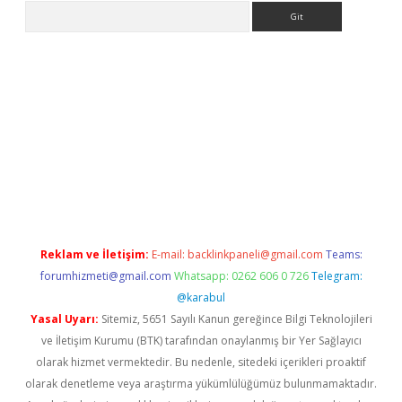
Arama
siteleri
vdcasino
https://www.betexper.xyz/
Reklam ve İletişim:
E-mail:
backlinkpaneli@gmail.com
Teams:
forumhizmeti@gmail.com
Whatsapp: 0262 606 0 726
Telegram:
@karabul
Yasal Uyarı:
Sitemiz, 5651 Sayılı Kanun gereğince Bilgi Teknolojileri
ve İletişim Kurumu (BTK) tarafından onaylanmış bir Yer Sağlayıcı
olarak hizmet vermektedir. Bu nedenle, sitedeki içerikleri proaktif
olarak denetleme veya araştırma yükümlülüğümüz bulunmamaktadır.