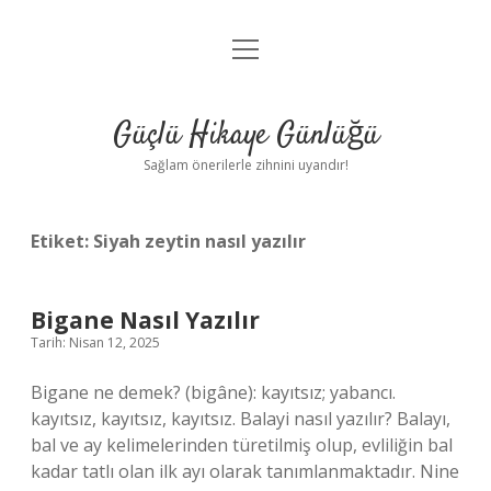
menüyü
Anasayfa
aç
Gizlilik Politikası
Güçlü Hikaye Günlüğü
Yasal Uyarı
Sağlam önerilerle zihnini uyandır!
Hakkımızda
Etiket:
Siyah zeytin nasıl yazılır
Bigane Nasıl Yazılır
Tarih: Nisan 12, 2025
Bigane ne demek? (bigâne): kayıtsız; yabancı.
kayıtsız, kayıtsız, kayıtsız. Balayi nasıl yazılır? Balayı,
bal ve ay kelimelerinden türetilmiş olup, evliliğin bal
kadar tatlı olan ilk ayı olarak tanımlanmaktadır. Nine