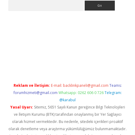
Arama
r.xyz/
Reklam ve İletişim:
E-mail:
backlinkpaneli@gmail.com
Teams:
forumhizmeti@gmail.com
Whatsapp: 0262 606 0 726
Telegram:
@karabul
Yasal Uyarı:
Sitemiz, 5651 Sayılı Kanun gereğince Bilgi Teknolojileri
ve İletişim Kurumu (BTK) tarafından onaylanmış bir Yer Sağlayıcı
olarak hizmet vermektedir. Bu nedenle, sitedeki içerikleri proaktif
olarak denetleme veya araştırma yükümlülüğümüz bulunmamaktadır.