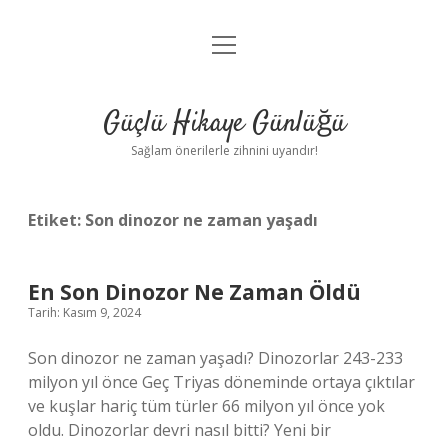
menüyü
Anasayfa
aç
Gizlilik Politikası
Güçlü Hikaye Günlüğü
Yasal Uyarı
Sağlam önerilerle zihnini uyandır!
Hakkımızda
Etiket:
Son dinozor ne zaman yaşadı
En Son Dinozor Ne Zaman Öldü
Tarih: Kasım 9, 2024
Son dinozor ne zaman yaşadı? Dinozorlar 243-233
milyon yıl önce Geç Triyas döneminde ortaya çıktılar
ve kuşlar hariç tüm türler 66 milyon yıl önce yok
oldu. Dinozorlar devri nasıl bitti? Yeni bir