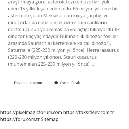
araştırmaya göre, asteroit tozu dinozorları yok
eden 15 yıllık kışa neden oldu. 66 milyon yıl önce bir
asteroitin şu an Meksika olan kıyıya çarptığı ve
dinozorlar da dahil olmak üzere tüm canlıların
dörtte üçünün yok olmasına yol açtığı biliniyordu. İlk
dinozor kaç yaşındaydı? Bulunan ilk dinozor fosilleri
arasında Saurischia (kertenkele kalçalı dinozor),
Saturnalia (225-232 milyon yıl önce), Herrerasaurus
(220-230 milyon yıl önce), Staurikosaurus
(muhtemelen 225-230 milyon yıl önce),…
En
Devamını okuyun
Yorum Bırak
Son
Dinozor
Ne
Zaman
Öldü
https://pixelmagicforum.com
https://taksitleev.com.tr
https://foru.com.tr
Sitemap