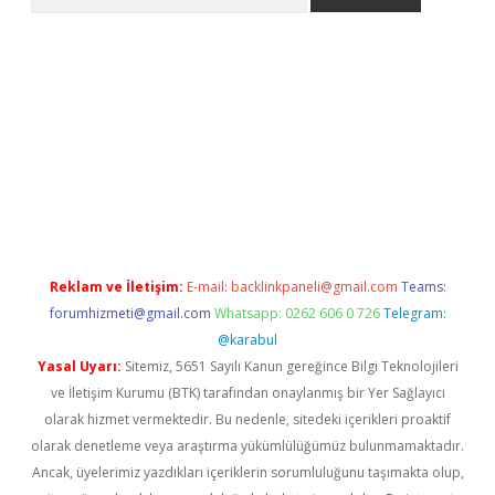
siteleri
vdcasino
https://www.betexper.xyz/
Reklam ve İletişim:
E-mail:
backlinkpaneli@gmail.com
Teams:
forumhizmeti@gmail.com
Whatsapp: 0262 606 0 726
Telegram:
@karabul
Yasal Uyarı:
Sitemiz, 5651 Sayılı Kanun gereğince Bilgi Teknolojileri
ve İletişim Kurumu (BTK) tarafından onaylanmış bir Yer Sağlayıcı
olarak hizmet vermektedir. Bu nedenle, sitedeki içerikleri proaktif
olarak denetleme veya araştırma yükümlülüğümüz bulunmamaktadır.
Ancak, üyelerimiz yazdıkları içeriklerin sorumluluğunu taşımakta olup,