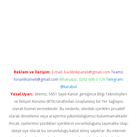
 siteleri
vdcasino
https://www.betexper.xyz/
Reklam ve İletişim:
E-mail:
backlinkpaneli@gmail.com
Teams:
forumhizmeti@gmail.com
Whatsapp: 0262 606 0 726
Telegram:
@karabul
Yasal Uyarı:
Sitemiz, 5651 Sayılı Kanun gereğince Bilgi Teknolojileri
ve İletişim Kurumu (BTK) tarafından onaylanmış bir Yer Sağlayıcı
olarak hizmet vermektedir. Bu nedenle, sitedeki içerikleri proaktif
olarak denetleme veya araştırma yükümlülüğümüz bulunmamaktadır.
Ancak, üyelerimiz yazdıkları içeriklerin sorumluluğunu taşımakta olup,
siteye üye olarak bu sorumluluğu kabul etmiş sayılırlar. Bu internet