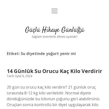
menüyü
Anasayfa
aç
Gizlilik Politikası
Güçlü Hikaye Günlüğü
Yasal Uyarı
Sağlam önerilerle zihnini uyandır!
Hakkımızda
Etiket:
Su diyetinde yoğurt yenir mi
14 Günlük Su Orucu Kaç Kilo Verdirir
Tarih: Eylül 6, 2024
20 gün su orucu kaç kilo verdirir? 21 günlük oruç
sırasında 8-12 kg kilo verilebilir. Normal diyete
döndüğünüzde bu kilonun çoğunu geri alabilirsiniz.
Oruçtan sonra kontrollü bir diyet uygulayarak kilo