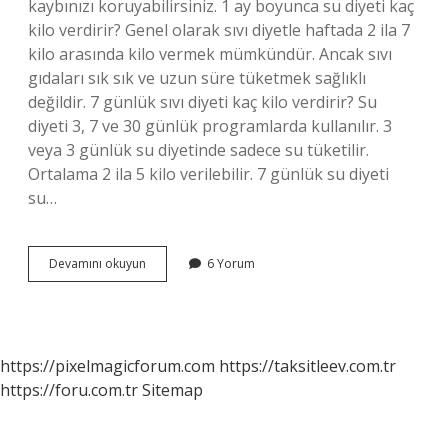
kaybınızı koruyabilirsiniz. 1 ay boyunca su diyeti kaç
kilo verdirir? Genel olarak sıvı diyetle haftada 2 ila 7
kilo arasında kilo vermek mümkündür. Ancak sıvı
gıdaları sık sık ve uzun süre tüketmek sağlıklı
değildir. 7 günlük sıvı diyeti kaç kilo verdirir? Su
diyeti 3, 7 ve 30 günlük programlarda kullanılır. 3
veya 3 günlük su diyetinde sadece su tüketilir.
Ortalama 2 ila 5 kilo verilebilir. 7 günlük su diyeti
su…
14
Devamını okuyun
6 Yorum
Günlük
Su
Orucu
Kaç
Kilo
https://pixelmagicforum.com
https://taksitleev.com.tr
Verdirir
https://foru.com.tr
Sitemap