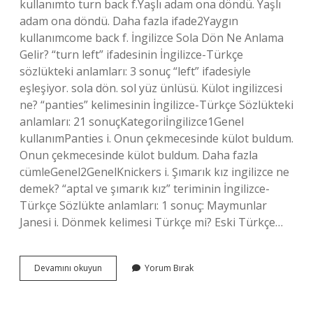
kullanımto turn back f.Yaşlı adam ona döndü. Yaşlı
adam ona döndü. Daha fazla ifade2Yaygın
kullanımcome back f. İngilizce Sola Dön Ne Anlama
Gelir? “turn left” ifadesinin İngilizce-Türkçe
sözlükteki anlamları: 3 sonuç “left” ifadesiyle
eşleşiyor. sola dön. sol yüz ünlüsü. Külot ingilizcesi
ne? “panties” kelimesinin İngilizce-Türkçe Sözlükteki
anlamları: 21 sonuçKategoriİngilizce1Genel
kullanımPanties i. Onun çekmecesinde külot buldum.
Onun çekmecesinde külot buldum. Daha fazla
cümleGenel2GenelKnickers i. Şımarık kız ingilizce ne
demek? “aptal ve şımarık kız” teriminin İngilizce-
Türkçe Sözlükte anlamları: 1 sonuç: Maymunlar
Janesi i. Dönmek kelimesi Türkçe mi? Eski Türkçe…
Ingilizcede
Devamını okuyun
Yorum Bırak
Dönmek
Ne
Anlama