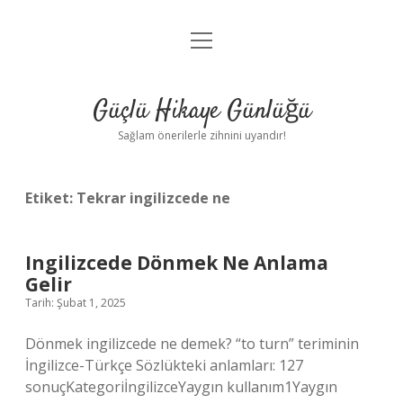
menüyü
Anasayfa
aç
Gizlilik Politikası
Güçlü Hikaye Günlüğü
Yasal Uyarı
Sağlam önerilerle zihnini uyandır!
Hakkımızda
Etiket:
Tekrar ingilizcede ne
Ingilizcede Dönmek Ne Anlama
Gelir
Tarih: Şubat 1, 2025
Dönmek ingilizcede ne demek? “to turn” teriminin
İngilizce-Türkçe Sözlükteki anlamları: 127
sonuçKategoriİngilizceYaygın kullanım1Yaygın