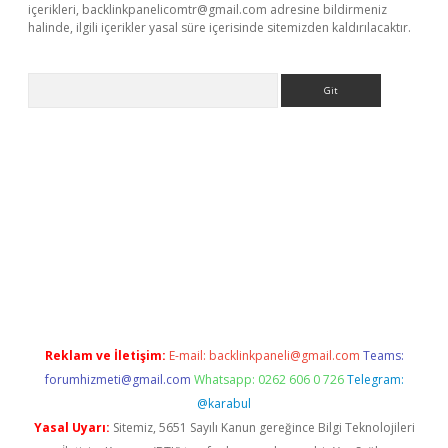
içerikleri,
backlinkpanelicomtr@gmail.com
adresine bildirmeniz
halinde, ilgili içerikler yasal süre içerisinde sitemizden kaldırılacaktır.
Arama
 siteleri
vdcasino
https://www.betexper.xyz/
Reklam ve İletişim:
E-mail:
backlinkpaneli@gmail.com
Teams:
forumhizmeti@gmail.com
Whatsapp: 0262 606 0 726
Telegram:
@karabul
Yasal Uyarı:
Sitemiz, 5651 Sayılı Kanun gereğince Bilgi Teknolojileri