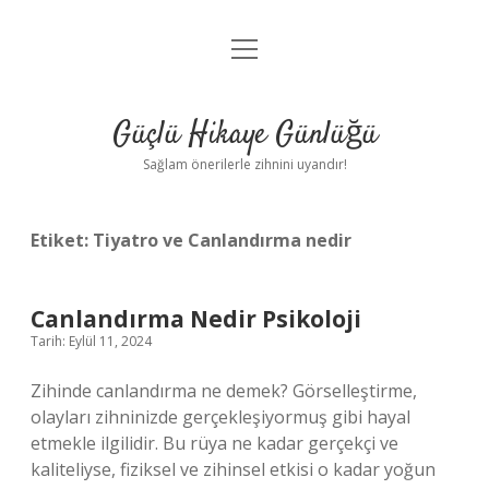
menüyü
Anasayfa
aç
Gizlilik Politikası
Güçlü Hikaye Günlüğü
Yasal Uyarı
Sağlam önerilerle zihnini uyandır!
Hakkımızda
Etiket:
Tiyatro ve Canlandırma nedir
Canlandırma Nedir Psikoloji
Tarih: Eylül 11, 2024
Zihinde canlandırma ne demek? Görselleştirme,
olayları zihninizde gerçekleşiyormuş gibi hayal
etmekle ilgilidir. Bu rüya ne kadar gerçekçi ve
kaliteliyse, fiziksel ve zihinsel etkisi o kadar yoğun