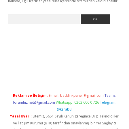
halinde, ilgili içerikler yasal süre içerisinde sitemizden kaldırılacaktır.
Arama
siteleri
vdcasino
https://www.betexper.xyz/
Reklam ve İletişim:
E-mail:
backlinkpaneli@gmail.com
Teams:
forumhizmeti@gmail.com
Whatsapp: 0262 606 0 726
Telegram:
@karabul
Yasal Uyarı:
Sitemiz, 5651 Sayılı Kanun gereğince Bilgi Teknolojileri
ve İletişim Kurumu (BTK) tarafından onaylanmış bir Yer Sağlayıcı