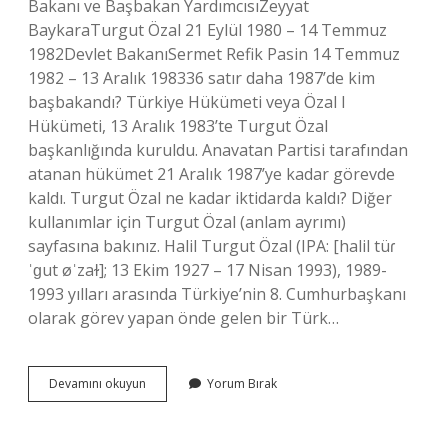
Bakanı ve Başbakan YardımcısıZeyyat
BaykaraTurgut Özal 21 Eylül 1980 – 14 Temmuz
1982Devlet BakanıSermet Refik Pasin 14 Temmuz
1982 – 13 Aralık 198336 satır daha 1987’de kim
başbakandı? Türkiye Hükümeti veya Özal I
Hükümeti, 13 Aralık 1983’te Turgut Özal
başkanlığında kuruldu. Anavatan Partisi tarafından
atanan hükümet 21 Aralık 1987’ye kadar görevde
kaldı. Turgut Özal ne kadar iktidarda kaldı? Diğer
kullanımlar için Turgut Özal (anlam ayrımı)
sayfasına bakınız. Halil Turgut Özal (IPA: [halil tüɾ
ˈɡut øˈzaɫ]; 13 Ekim 1927 – 17 Nisan 1993), 1989-
1993 yılları arasında Türkiye’nin 8. Cumhurbaşkanı
olarak görev yapan önde gelen bir Türk…
Turgut
Devamını okuyun
Yorum Bırak
Özal
Başbakan
Ne