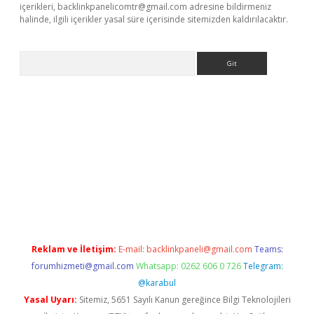
içerikleri,
backlinkpanelicomtr@gmail.com
adresine bildirmeniz
halinde, ilgili içerikler yasal süre içerisinde sitemizden kaldırılacaktır.
Arama
siteleri
vdcasino
https://www.betexper.xyz/
Reklam ve İletişim:
E-mail:
backlinkpaneli@gmail.com
Teams:
forumhizmeti@gmail.com
Whatsapp: 0262 606 0 726
Telegram:
@karabul
Yasal Uyarı:
Sitemiz, 5651 Sayılı Kanun gereğince Bilgi Teknolojileri