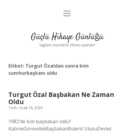
menüyü
Anasayfa
aç
Gizlilik Politikası
Güçlü Hikaye Günlüğü
Yasal Uyarı
Sağlam önerilerle zihnini uyandır!
Hakkımızda
Etiket:
Turgut Özaldan sonra kim
cumhurbaşkanı oldu
Turgut Özal Başbakan Ne Zaman
Oldu
Tarih: Ocak 18, 2025
1982’de kim başbakan oldu?
KabineGöreviAdıBaşbakanBülent UlusuDevlet