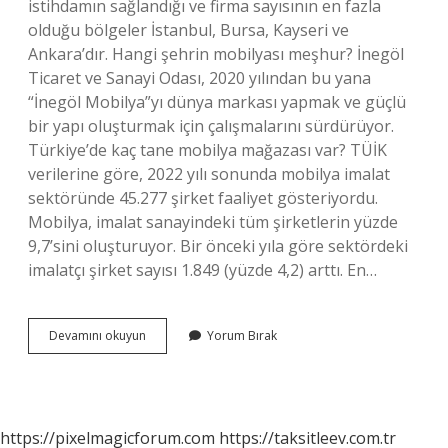
istihdamın sağlandığı ve firma sayısının en fazla
olduğu bölgeler İstanbul, Bursa, Kayseri ve
Ankara’dır. Hangi şehrin mobilyası meşhur? İnegöl
Ticaret ve Sanayi Odası, 2020 yılından bu yana
“İnegöl Mobilya”yı dünya markası yapmak ve güçlü
bir yapı oluşturmak için çalışmalarını sürdürüyor.
Türkiye’de kaç tane mobilya mağazası var? TÜİK
verilerine göre, 2022 yılı sonunda mobilya imalat
sektöründe 45.277 şirket faaliyet gösteriyordu.
Mobilya, imalat sanayindeki tüm şirketlerin yüzde
9,7’sini oluşturuyor. Bir önceki yıla göre sektördeki
imalatçı şirket sayısı 1.849 (yüzde 4,2) arttı. En…
Mobilya
Devamını okuyun
Yorum Bırak
Sanayisi
Hangi
Illerde
Var
https://pixelmagicforum.com
https://taksitleev.com.tr