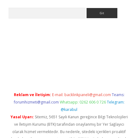
Arama
 siteleri
vdcasino
https://www.betexper.xyz/
Reklam ve İletişim:
E-mail:
backlinkpaneli@gmail.com
Teams:
forumhizmeti@gmail.com
Whatsapp: 0262 606 0 726
Telegram:
@karabul
Yasal Uyarı:
Sitemiz, 5651 Sayılı Kanun gereğince Bilgi Teknolojileri
ve İletişim Kurumu (BTK) tarafından onaylanmış bir Yer Sağlayıcı
olarak hizmet vermektedir. Bu nedenle, sitedeki içerikleri proaktif