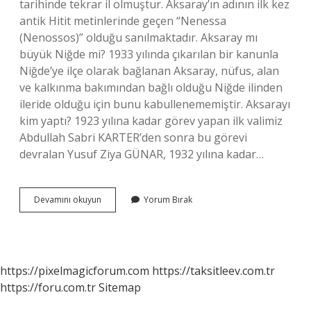
tarihinde tekrar il olmuştur. Aksaray’ın adının ilk kez
antik Hitit metinlerinde geçen “Nenessa
(Nenossos)” olduğu sanılmaktadır. Aksaray mı
büyük Niğde mi? 1933 yılında çıkarılan bir kanunla
Niğde’ye ilçe olarak bağlanan Aksaray, nüfus, alan
ve kalkınma bakımından bağlı olduğu Niğde ilinden
ileride olduğu için bunu kabullenememiştir. Aksarayı
kim yaptı? 1923 yılına kadar görev yapan ilk valimiz
Abdullah Sabri KARTER’den sonra bu görevi
devralan Yusuf Ziya GÜNAR, 1932 yılına kadar…
Aksaray
Devamını okuyun
Yorum Bırak
Kaç
Yıldır
Il
https://pixelmagicforum.com
https://taksitleev.com.tr
https://foru.com.tr
Sitemap