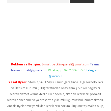
 siteleri
vdcasino
https://www.betexper.xyz/
Reklam ve İletişim:
E-mail:
backlinkpaneli@gmail.com
Teams:
forumhizmeti@gmail.com
Whatsapp: 0262 606 0 726
Telegram:
@karabul
Yasal Uyarı:
Sitemiz, 5651 Sayılı Kanun gereğince Bilgi Teknolojileri
ve İletişim Kurumu (BTK) tarafından onaylanmış bir Yer Sağlayıcı
olarak hizmet vermektedir. Bu nedenle, sitedeki içerikleri proaktif
olarak denetleme veya araştırma yükümlülüğümüz bulunmamaktadır.
Ancak, üyelerimiz yazdıkları içeriklerin sorumluluğunu taşımakta olup,