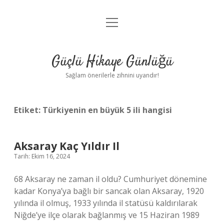
menüyü
Anasayfa
aç
Gizlilik Politikası
Güçlü Hikaye Günlüğü
Yasal Uyarı
Sağlam önerilerle zihnini uyandır!
Hakkımızda
Etiket:
Türkiyenin en büyük 5 ili hangisi
Aksaray Kaç Yıldır Il
Tarih: Ekim 16, 2024
68 Aksaray ne zaman il oldu? Cumhuriyet dönemine
kadar Konya’ya bağlı bir sancak olan Aksaray, 1920
yılında il olmuş, 1933 yılında il statüsü kaldırılarak
Niğde’ye ilçe olarak bağlanmış ve 15 Haziran 1989