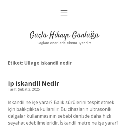
menüyü
Anasayfa
aç
Gizlilik Politikası
Güçlü Hikaye Günlüğü
Yasal Uyarı
Sağlam önerilerle zihnini uyandır!
Hakkımızda
Etiket:
Ullage iskandil nedir
Ip Iskandil Nedir
Tarih: Şubat 3, 2025
İskandil ne işe yarar? Balık sürülerini tespit etmek
için balıkçılıkta kullanılır. Bu cihazların ultrasonik
dalgalar kullanmasının sebebi denizde daha hızlı
seyahat edebilmeleridir. İskandil metre ne işe yarar?