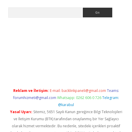
Arama
 siteleri
vdcasino
https://www.betexper.xyz/
Reklam ve İletişim:
E-mail:
backlinkpaneli@gmail.com
Teams:
forumhizmeti@gmail.com
Whatsapp: 0262 606 0 726
Telegram:
@karabul
Yasal Uyarı:
Sitemiz, 5651 Sayılı Kanun gereğince Bilgi Teknolojileri
ve İletişim Kurumu (BTK) tarafından onaylanmış bir Yer Sağlayıcı
olarak hizmet vermektedir. Bu nedenle, sitedeki içerikleri proaktif