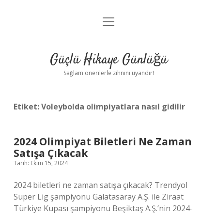
menüyü
Anasayfa
aç
Gizlilik Politikası
Güçlü Hikaye Günlüğü
Yasal Uyarı
Sağlam önerilerle zihnini uyandır!
Hakkımızda
Etiket:
Voleybolda olimpiyatlara nasıl gidilir
2024 Olimpiyat Biletleri Ne Zaman
Satışa Çıkacak
Tarih: Ekim 15, 2024
2024 biletleri ne zaman satışa çıkacak? Trendyol
Süper Lig şampiyonu Galatasaray A.Ş. ile Ziraat
Türkiye Kupası şampiyonu Beşiktaş A.Ş.’nin 2024-