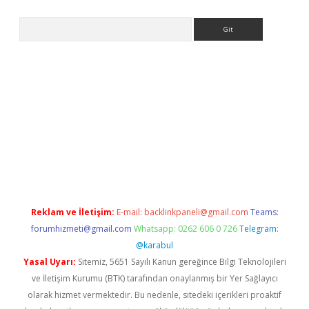
Arama
siteleri
vdcasino
https://www.betexper.xyz/
Reklam ve İletişim:
E-mail:
backlinkpaneli@gmail.com
Teams:
forumhizmeti@gmail.com
Whatsapp: 0262 606 0 726
Telegram:
@karabul
Yasal Uyarı:
Sitemiz, 5651 Sayılı Kanun gereğince Bilgi Teknolojileri
ve İletişim Kurumu (BTK) tarafından onaylanmış bir Yer Sağlayıcı
olarak hizmet vermektedir. Bu nedenle, sitedeki içerikleri proaktif