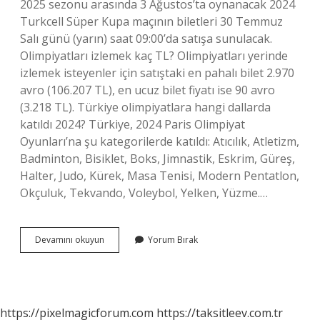
2025 sezonu arasında 3 Ağustos’ta oynanacak 2024
Turkcell Süper Kupa maçının biletleri 30 Temmuz
Salı günü (yarın) saat 09:00’da satışa sunulacak.
Olimpiyatları izlemek kaç TL? Olimpiyatları yerinde
izlemek isteyenler için satıştaki en pahalı bilet 2.970
avro (106.207 TL), en ucuz bilet fiyatı ise 90 avro
(3.218 TL). Türkiye olimpiyatlara hangi dallarda
katıldı 2024? Türkiye, 2024 Paris Olimpiyat
Oyunları’na şu kategorilerde katıldı: Atıcılık, Atletizm,
Badminton, Bisiklet, Boks, Jimnastik, Eskrim, Güreş,
Halter, Judo, Kürek, Masa Tenisi, Modern Pentatlon,
Okçuluk, Tekvando, Voleybol, Yelken, Yüzme.…
2024
Devamını okuyun
Yorum Bırak
Olimpiyat
Biletleri
Ne
Zaman
Satışa
https://pixelmagicforum.com
https://taksitleev.com.tr
Çıkacak