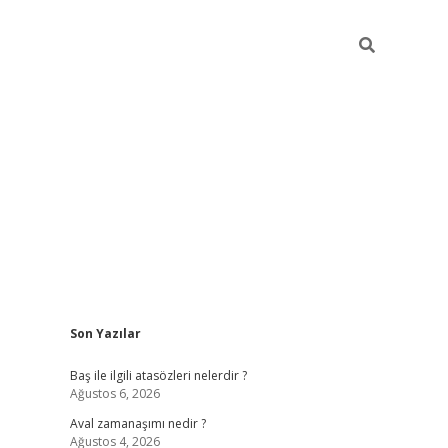
Sidebar
Son Yazılar
ilbet
güvenilir bahis siteleri
v
Baş ile ilgili atasözleri nelerdir ?
Ağustos 6, 2026
Aval zamanaşımı nedir ?
Ağustos 4, 2026