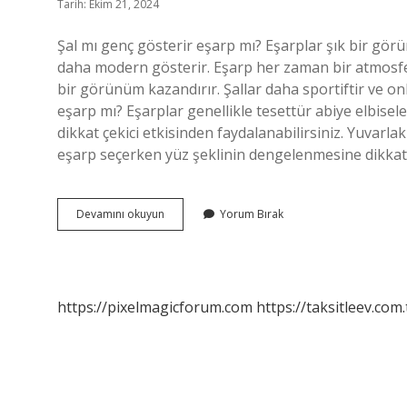
Tarih: Ekim 21, 2024
Şal mı genç gösterir eşarp mı? Eşarplar şık bir gör
daha modern gösterir. Eşarp her zaman bir atmosfere
bir görünüm kazandırır. Şallar daha sportiftir ve onl
eşarp mı? Eşarplar genellikle tesettür abiye elbisel
dikkat çekici etkisinden faydalanabilirsiniz. Yuvarlak
eşarp seçerken yüz şeklinin dengelenmesine dikkat e
Eşarp
Devamını okuyun
Yorum Bırak
Mı
Daha
Şık
Şal
Mı
https://pixelmagicforum.com
https://taksitleev.com.