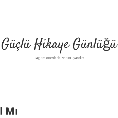
Güçlü Hikaye Günlüğü
Sağlam önerilerle zihnini uyandır!
l Mı