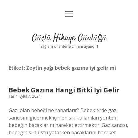
menüyü
Anasayfa
aç
Gizlilik Politikası
Güçlü Hikaye Günlüğü
Yasal Uyarı
Sağlam önerilerle zihnini uyandır!
Hakkımızda
Etiket:
Zeytin yağı bebek gazına iyi gelir mi
Bebek Gazına Hangi Bitki Iyi Gelir
Tarih: Eylül 7, 2024
Gazı olan bebeği ne rahatlatır? Bebeklerde gaz
sancısını gidermek için en sık kullanılan yöntem
bebeğin bacaklarını hareket ettirmektir. Gaz sancısı,
bebeğin sırt üstü yatarken bacaklarını hareket