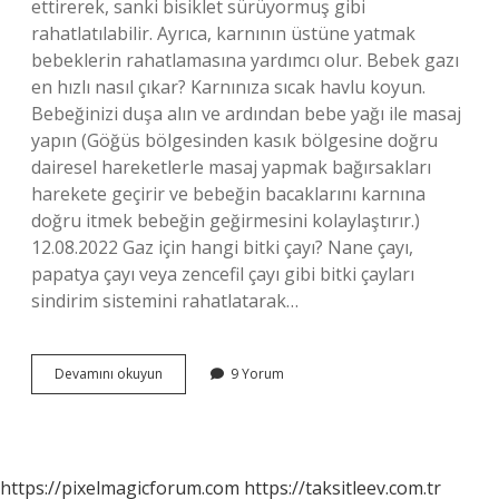
ettirerek, sanki bisiklet sürüyormuş gibi
rahatlatılabilir. Ayrıca, karnının üstüne yatmak
bebeklerin rahatlamasına yardımcı olur. Bebek gazı
en hızlı nasıl çıkar? Karnınıza sıcak havlu koyun.
Bebeğinizi duşa alın ve ardından bebe yağı ile masaj
yapın (Göğüs bölgesinden kasık bölgesine doğru
dairesel hareketlerle masaj yapmak bağırsakları
harekete geçirir ve bebeğin bacaklarını karnına
doğru itmek bebeğin geğirmesini kolaylaştırır.)
12.08.2022 Gaz için hangi bitki çayı? Nane çayı,
papatya çayı veya zencefil çayı gibi bitki çayları
sindirim sistemini rahatlatarak…
Bebek
Devamını okuyun
9 Yorum
Gazına
Hangi
Bitki
Iyi
Gelir
https://pixelmagicforum.com
https://taksitleev.com.tr