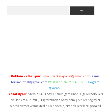
Arama
 siteleri
vdcasino
https://www.betexper.xyz/
Reklam ve İletişim:
E-mail:
backlinkpaneli@gmail.com
Teams:
forumhizmeti@gmail.com
Whatsapp: 0262 606 0 726
Telegram:
@karabul
Yasal Uyarı:
Sitemiz, 5651 Sayılı Kanun gereğince Bilgi Teknolojileri
ve İletişim Kurumu (BTK) tarafından onaylanmış bir Yer Sağlayıcı
olarak hizmet vermektedir. Bu nedenle, sitedeki içerikleri proaktif