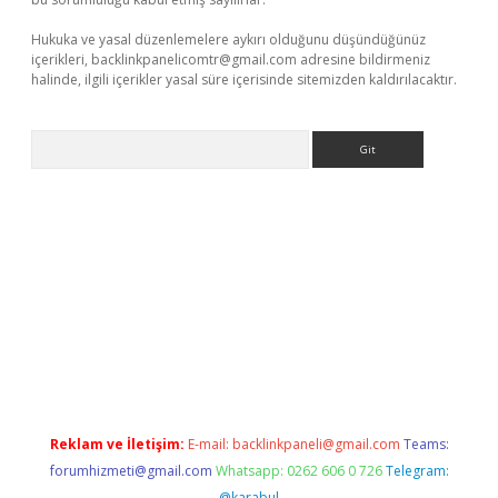
Hukuka ve yasal düzenlemelere aykırı olduğunu düşündüğünüz
içerikleri,
backlinkpanelicomtr@gmail.com
adresine bildirmeniz
halinde, ilgili içerikler yasal süre içerisinde sitemizden kaldırılacaktır.
Arama
casino
https://www.betexper.xyz/
Reklam ve İletişim:
E-mail:
backlinkpaneli@gmail.com
Teams:
forumhizmeti@gmail.com
Whatsapp: 0262 606 0 726
Telegram:
@karabul