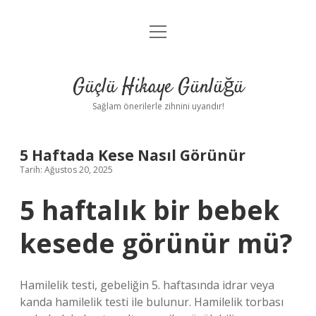
menüyü
Anasayfa
aç
Gizlilik Politikası
Güçlü Hikaye Günlüğü
Yasal Uyarı
Sağlam önerilerle zihnini uyandır!
Hakkımızda
5 Haftada Kese Nasıl Görünür
Tarih: Ağustos 20, 2025
5 haftalık bir bebek
kesede görünür mü?
Hamilelik testi, gebeliğin 5. haftasında idrar veya
kanda hamilelik testi ile bulunur. Hamilelik torbası