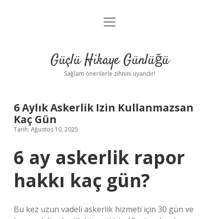
menüyü
Anasayfa
aç
Gizlilik Politikası
Güçlü Hikaye Günlüğü
Yasal Uyarı
Sağlam önerilerle zihnini uyandır!
Hakkımızda
6 Aylık Askerlik Izin Kullanmazsan
Kaç Gün
Tarih: Ağustos 10, 2025
6 ay askerlik rapor
hakkı kaç gün?
Bu kez uzun vadeli askerlik hizmeti için 30 gün ve