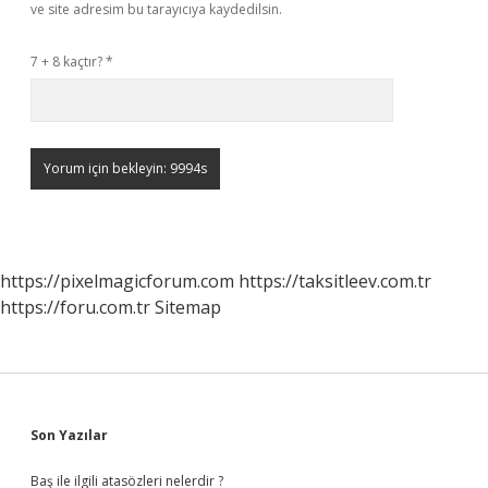
ve site adresim bu tarayıcıya kaydedilsin.
7 + 8 kaçtır?
*
https://pixelmagicforum.com
https://taksitleev.com.tr
https://foru.com.tr
Sitemap
Sidebar
Son Yazılar
Baş ile ilgili atasözleri nelerdir ?