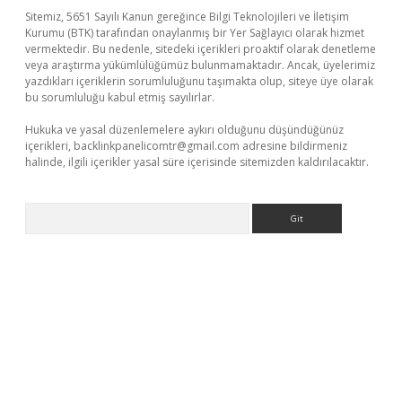
Sitemiz, 5651 Sayılı Kanun gereğince Bilgi Teknolojileri ve İletişim
Kurumu (BTK) tarafından onaylanmış bir Yer Sağlayıcı olarak hizmet
vermektedir. Bu nedenle, sitedeki içerikleri proaktif olarak denetleme
veya araştırma yükümlülüğümüz bulunmamaktadır. Ancak, üyelerimiz
yazdıkları içeriklerin sorumluluğunu taşımakta olup, siteye üye olarak
bu sorumluluğu kabul etmiş sayılırlar.
Hukuka ve yasal düzenlemelere aykırı olduğunu düşündüğünüz
içerikleri,
backlinkpanelicomtr@gmail.com
adresine bildirmeniz
halinde, ilgili içerikler yasal süre içerisinde sitemizden kaldırılacaktır.
Arama
sino
https://www.betexper.xyz/