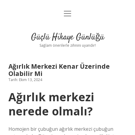
menüyü
Anasayfa
aç
Gizlilik Politikası
Güçlü Hikaye Günlüğü
Yasal Uyarı
Sağlam önerilerle zihnini uyandır!
Hakkımızda
Ağırlık Merkezi Kenar Üzerinde
Olabilir Mi
Tarih: Ekim 13, 2024
Ağırlık merkezi
nerede olmalı?
Homojen bir çubuğun ağırlık merkezi çubuğun