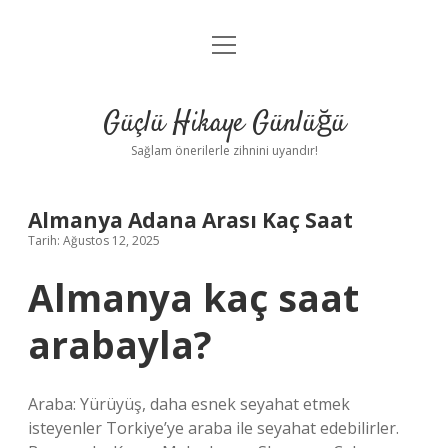
menüyü
Anasayfa
aç
Gizlilik Politikası
Güçlü Hikaye Günlüğü
Yasal Uyarı
Sağlam önerilerle zihnini uyandır!
Hakkımızda
Almanya Adana Arası Kaç Saat
Tarih: Ağustos 12, 2025
Almanya kaç saat
arabayla?
Araba: Yürüyüş, daha esnek seyahat etmek
isteyenler Torkiye’ye araba ile seyahat edebilirler.