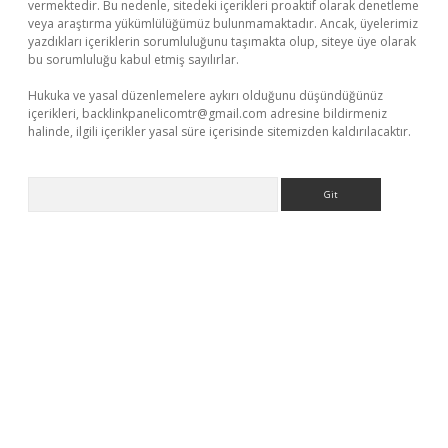
vermektedir. Bu nedenle, sitedeki içerikleri proaktif olarak denetleme
veya araştırma yükümlülüğümüz bulunmamaktadır. Ancak, üyelerimiz
yazdıkları içeriklerin sorumluluğunu taşımakta olup, siteye üye olarak
bu sorumluluğu kabul etmiş sayılırlar.
Hukuka ve yasal düzenlemelere aykırı olduğunu düşündüğünüz
içerikleri,
backlinkpanelicomtr@gmail.com
adresine bildirmeniz
halinde, ilgili içerikler yasal süre içerisinde sitemizden kaldırılacaktır.
Arama
asino
https://www.betexper.xyz/