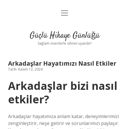
menüyü
Anasayfa
aç
Gizlilik Politikası
Güçlü Hikaye Günlüğü
Yasal Uyarı
Sağlam önerilerle zihnini uyandır!
Hakkımızda
Arkadaşlar Hayatımızı Nasıl Etkiler
Tarih: Kasım 12, 2024
Arkadaşlar bizi nasıl
etkiler?
Arkadaşlar hayatımıza anlam katar, deneyimlerimizi
zenginleştirir, neşe getirir ve sorunlarımızı paylaşır.