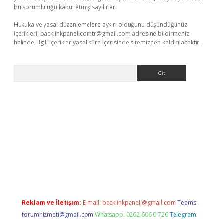
bu sorumluluğu kabul etmiş sayılırlar.
Hukuka ve yasal düzenlemelere aykırı olduğunu düşündüğünüz
içerikleri,
backlinkpanelicomtr@gmail.com
adresine bildirmeniz
halinde, ilgili içerikler yasal süre içerisinde sitemizden kaldırılacaktır.
Arama
no
https://www.betexper.xyz/
Reklam ve İletişim:
E-mail:
backlinkpaneli@gmail.com
Teams:
forumhizmeti@gmail.com
Whatsapp: 0262 606 0 726
Telegram: