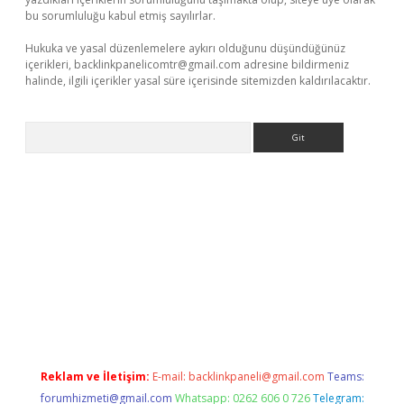
bu sorumluluğu kabul etmiş sayılırlar.
Hukuka ve yasal düzenlemelere aykırı olduğunu düşündüğünüz
içerikleri,
backlinkpanelicomtr@gmail.com
adresine bildirmeniz
halinde, ilgili içerikler yasal süre içerisinde sitemizden kaldırılacaktır.
Arama
asino
https://www.betexper.xyz/
Reklam ve İletişim:
E-mail:
backlinkpaneli@gmail.com
Teams:
forumhizmeti@gmail.com
Whatsapp: 0262 606 0 726
Telegram: