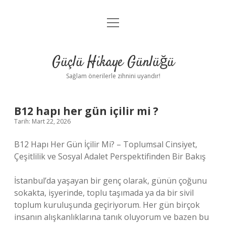
menüyü
Anasayfa
aç
Gizlilik Politikası
Güçlü Hikaye Günlüğü
Yasal Uyarı
Sağlam önerilerle zihnini uyandır!
Hakkımızda
B12 hapı her gün içilir mi ?
Tarih: Mart 22, 2026
B12 Hapı Her Gün İçilir Mi? – Toplumsal Cinsiyet,
Çeşitlilik ve Sosyal Adalet Perspektifinden Bir Bakış
İstanbul’da yaşayan bir genç olarak, günün çoğunu
sokakta, işyerinde, toplu taşımada ya da bir sivil
toplum kuruluşunda geçiriyorum. Her gün birçok
insanın alışkanlıklarına tanık oluyorum ve bazen bu