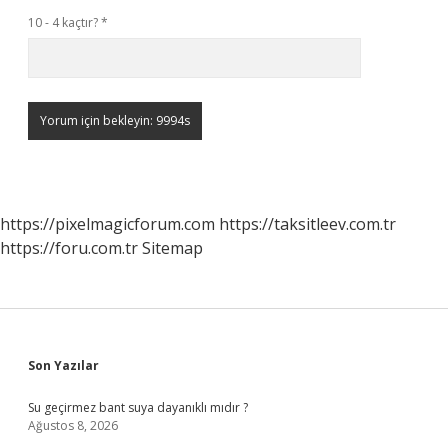
10 - 4 kaçtır?
*
https://pixelmagicforum.com
https://taksitleev.com.tr
https://foru.com.tr
Sitemap
Sidebar
Son Yazılar
Su geçirmez bant suya dayanıklı mıdır ?
Ağustos 8, 2026