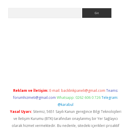
Arama
no
https://www.betexper.xyz/
Reklam ve İletişim:
E-mail:
backlinkpaneli@gmail.com
Teams:
forumhizmeti@gmail.com
Whatsapp: 0262 606 0 726
Telegram:
@karabul
Yasal Uyarı:
Sitemiz, 5651 Sayılı Kanun gereğince Bilgi Teknolojileri
ve İletişim Kurumu (BTK) tarafından onaylanmış bir Yer Sağlayıcı
olarak hizmet vermektedir. Bu nedenle, sitedeki içerikleri proaktif