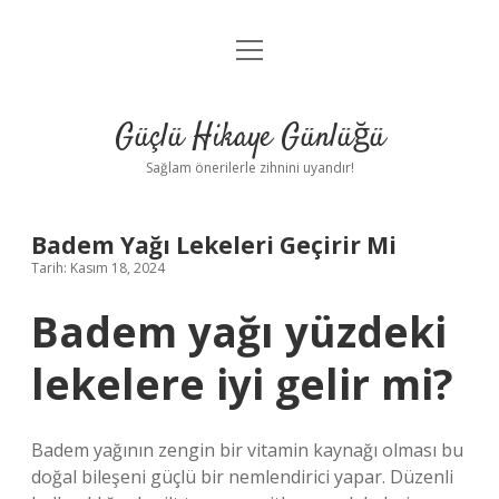
menüyü
Anasayfa
aç
Gizlilik Politikası
Güçlü Hikaye Günlüğü
Yasal Uyarı
Sağlam önerilerle zihnini uyandır!
Hakkımızda
Badem Yağı Lekeleri Geçirir Mi
Tarih: Kasım 18, 2024
Badem yağı yüzdeki
lekelere iyi gelir mi?
Badem yağının zengin bir vitamin kaynağı olması bu
doğal bileşeni güçlü bir nemlendirici yapar. Düzenli