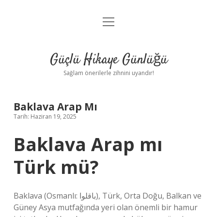
menüyü
Anasayfa
aç
Gizlilik Politikası
Güçlü Hikaye Günlüğü
Yasal Uyarı
Sağlam önerilerle zihnini uyandır!
Hakkımızda
Baklava Arap Mı
Tarih: Haziran 19, 2025
Baklava Arap mı
Türk mü?
Baklava (Osmanlı: باقلوا), Türk, Orta Doğu, Balkan ve
Güney Asya mutfağında yeri olan önemli bir hamur