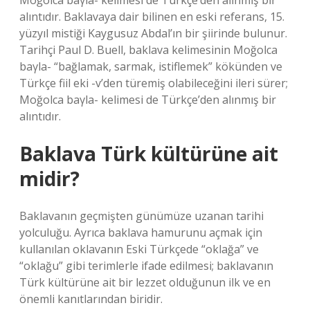
Moğolca baγla- kelimesi de Türkçe’den alınmış bir
alıntıdır. Baklavaya dair bilinen en eski referans, 15.
yüzyıl mistiği Kaygusuz Abdal’ın bir şiirinde bulunur.
Tarihçi Paul D. Buell, baklava kelimesinin Moğolca
baγla- “bağlamak, sarmak, istiflemek” kökünden ve
Türkçe fiil eki -v’den türemiş olabileceğini ileri sürer;
Moğolca baγla- kelimesi de Türkçe’den alınmış bir
alıntıdır.
Baklava Türk kültürüne ait
midir?
Baklavanın geçmişten günümüze uzanan tarihi
yolculuğu. Ayrıca baklava hamurunu açmak için
kullanılan oklavanın Eski Türkçede “oklağa” ve
“oklağu” gibi terimlerle ifade edilmesi; baklavanın
Türk kültürüne ait bir lezzet olduğunun ilk ve en
önemli kanıtlarından biridir.