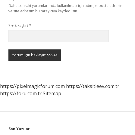
Daha sonraki yorumlarımda kullanılması için adım, e-posta adresim
ve site adresim bu tarayıcıya kaydedilsin.
7 + 8 kaçtır?
*
https://pixelmagicforum.com
https://taksitleev.com.tr
https://foru.com.tr
Sitemap
Sidebar
Son Yazılar