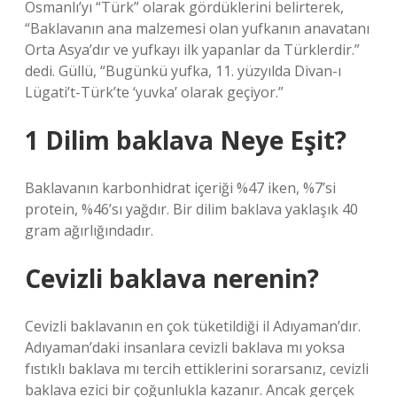
Osmanlı’yı “Türk” olarak gördüklerini belirterek,
“Baklavanın ana malzemesi olan yufkanın anavatanı
Orta Asya’dır ve yufkayı ilk yapanlar da Türklerdir.”
dedi. Güllü, “Bugünkü yufka, 11. yüzyılda Divan-ı
Lügati’t-Türk’te ‘yuvka’ olarak geçiyor.”
1 Dilim baklava Neye Eşit?
Baklavanın karbonhidrat içeriği %47 iken, %7’si
protein, %46’sı yağdır. Bir dilim baklava yaklaşık 40
gram ağırlığındadır.
Cevizli baklava nerenin?
Cevizli baklavanın en çok tüketildiği il Adıyaman’dır.
Adıyaman’daki insanlara cevizli baklava mı yoksa
fıstıklı baklava mı tercih ettiklerini sorarsanız, cevizli
baklava ezici bir çoğunlukla kazanır. Ancak gerçek