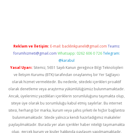
sino
https://www.betexper.xyz/
Reklam ve İletişim:
E-mail:
backlinkpaneli@gmail.com
Teams:
forumhizmeti@gmail.com
Whatsapp: 0262 606 0 726
Telegram:
@karabul
Yasal Uyarı:
Sitemiz, 5651 Sayılı Kanun gereğince Bilgi Teknolojileri
ve İletişim Kurumu (BTK) tarafından onaylanmış bir Yer Sağlayıcı
olarak hizmet vermektedir. Bu nedenle, sitedeki içerikleri proaktif
olarak denetleme veya araştırma yükümlülüğümüz bulunmamaktadır.
Ancak, üyelerimiz yazdıkları içeriklerin sorumluluğunu taşımakta olup,
siteye üye olarak bu sorumluluğu kabul etmiş sayılırlar. Bu internet
sitesi, herhangi bir marka, kurum veya şahıs şirketi ile hiçbir bağlantısı
bulunmamaktadır. Sitede yalnızca kendi hazırladığımız makaleler
paylaşılmaktadır. Burada yer alan içerikler haber niteliği taşımamakta
olup, gerçek kurum ve kişiler hakkında paylaşım yapılmamaktadır.