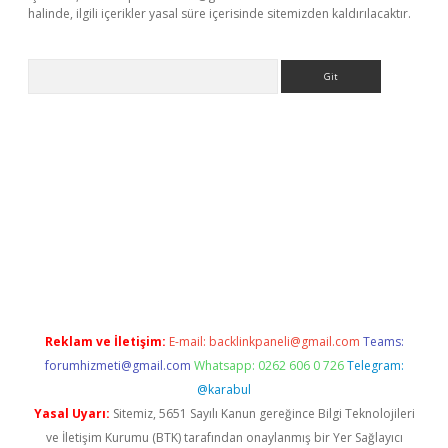
halinde, ilgili içerikler yasal süre içerisinde sitemizden kaldırılacaktır.
Arama
casino
https://www.betexper.xyz/
Reklam ve İletişim:
E-mail:
backlinkpaneli@gmail.com
Teams:
forumhizmeti@gmail.com
Whatsapp: 0262 606 0 726
Telegram:
@karabul
Yasal Uyarı:
Sitemiz, 5651 Sayılı Kanun gereğince Bilgi Teknolojileri
ve İletişim Kurumu (BTK) tarafından onaylanmış bir Yer Sağlayıcı