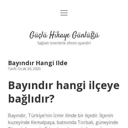
menüyü
Anasayfa
aç
Gizlilik Politikası
Güçlü Hikaye Günlüğü
Yasal Uyarı
Sağlam önerilerle zihnini uyandır!
Hakkımızda
Bayındır Hangi Ilde
Tarih: Ocak 30, 2025
Bayındır hangi ilçeye
bağlıdır?
Bayındır, Türkiye’nin İzmir ilinde bir ilçedir. İlçenin
kuzeyinde Kemalpaşa, batısında Torbalı, güneyinde