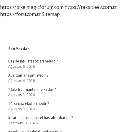
https://pixelmagicforum.com
https://taksitleev.com.tr
https://foru.com.tr
Sitemap
Sidebar
Son Yazılar
Baş ile ilgili atasözleri nelerdir ?
Ağustos 6, 2026
Aval zamanaşımı nedir ?
Ağustos 4, 2026
1 kilo trüf mantarı ne kadar ?
Ağustos 3, 2026
10. sınıfta ekoton nedir ?
Ağustos 3, 2026
İdrar tahlilinde cinsel hastalık çıkar mı ?
Temmuz 31, 2026
İstanbul’da 7 yıldızlı otel var mı ?