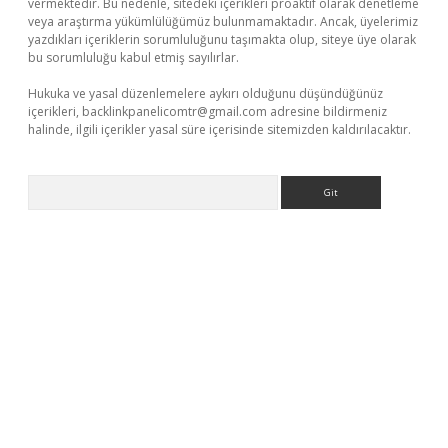
vermektedir. Bu nedenle, sitedeki içerikleri proaktif olarak denetleme
veya araştırma yükümlülüğümüz bulunmamaktadır. Ancak, üyelerimiz
yazdıkları içeriklerin sorumluluğunu taşımakta olup, siteye üye olarak
bu sorumluluğu kabul etmiş sayılırlar.
Hukuka ve yasal düzenlemelere aykırı olduğunu düşündüğünüz
içerikleri,
backlinkpanelicomtr@gmail.com
adresine bildirmeniz
halinde, ilgili içerikler yasal süre içerisinde sitemizden kaldırılacaktır.
Arama
casino
https://www.betexper.xyz/