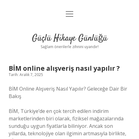
menüyü
Anasayfa
aç
Gizlilik Politikası
Güçlü Hikaye Günlüğü
Yasal Uyarı
Sağlam önerilerle zihnini uyandır!
Hakkımızda
BİM online alışveriş nasıl yapılır ?
Tarih: Aralık 7, 2025
BİM Online Alışveriş Nasıl Yapılır? Geleceğe Dair Bir
Bakış
BİM, Türkiye’de en çok tercih edilen indirim
marketlerinden biri olarak, fiziksel mağazalarında
sunduğu uygun fiyatlarla biliniyor. Ancak son
yıllarda, teknolojiye olan ilgimin artmasıyla birlikte,