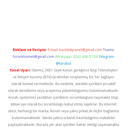
ino
https://www.betexper.xyz/
Reklam ve İletişim:
E-mail:
backlinkpaneli@gmail.com
Teams:
forumhizmeti@gmail.com
Whatsapp: 0262 606 0 726
Telegram:
@karabul
Yasal Uyarı:
Sitemiz, 5651 Sayılı Kanun gereğince Bilgi Teknolojileri
ve İletişim Kurumu (BTK) tarafından onaylanmış bir Yer Sağlayıcı
olarak hizmet vermektedir. Bu nedenle, sitedeki içerikleri proaktif
olarak denetleme veya araştırma yükümlülüğümüz bulunmamaktadır.
Ancak, üyelerimiz yazdıkları içeriklerin sorumluluğunu taşımakta olup,
siteye üye olarak bu sorumluluğu kabul etmiş sayılırlar. Bu internet
sitesi, herhangi bir marka, kurum veya şahıs şirketi ile hiçbir bağlantısı
bulunmamaktadır. Sitede yalnızca kendi hazırladığımız makaleler
paylaşılmaktadır. Burada yer alan içerikler haber niteliği taşımamakta