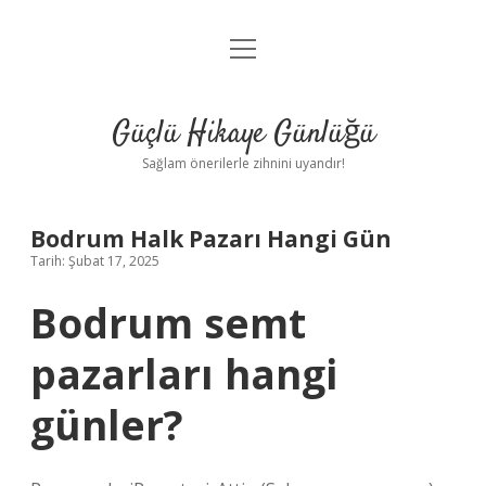
menüyü
Anasayfa
aç
Gizlilik Politikası
Güçlü Hikaye Günlüğü
Yasal Uyarı
Sağlam önerilerle zihnini uyandır!
Hakkımızda
Bodrum Halk Pazarı Hangi Gün
Tarih: Şubat 17, 2025
Bodrum semt
pazarları hangi
günler?