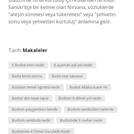
Budizm’de nihai kurtuluş için kullanılan terimdir.
Sanskritçe bir kelime olan Nirvana, sözlüklerde
“ateşin sönmesi veya tükenmesi” veya “şehvetin
sonu veya şehvetten kurtuluş” anlamına gelir.
Tarih:
Makaleler
5 Budist emri nedir
8 aşamalı asil yol nedir
Buda kimin tanrısı
Buda neyi savunur
Budanın temel öğretisi nedir
Budist Allaha inanır mı
Budist dini neye tapar
Budizm 8 dilimli yol nedir
Budizm peygamberi kimdir
Budizm sembolleri nelerdir
Budizm sembolü nedir
Budizmde 3 cevher nedir
Budizmde 4 Temel Gerçeklik Nedir