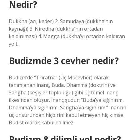
Nedir?
Dukkha (acı, keder) 2. Samudaya (dukkha’nın
kaynağı) 3. Nirodha (dukkha’nın ortadan
kaldırılması) 4. Magga (dukkha’yı ortadan kaldıran
yol).
Budizmde 3 cevher nedir?
Budizm’de “Triratna” (Üç Mücevher) olarak
tanımlanan inanç, Buda, Dhamma (doktrin) ve
Sangha (keşişler topluluğu) gibi üç temel inanç
ilkesinden oluşur. İnanç şudur: “Buda’ya sığınırım,
Dhamma’ya sığınırım, Sangha’ya sığınırım.” İnancın
üç unsurundan hiçbirini kabul etmeyen hiç kimse
Budist olarak kabul edilmez.
Budizm 8 dilimli yol nedir?