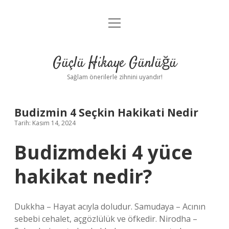
menüyü
Anasayfa
aç
Gizlilik Politikası
Güçlü Hikaye Günlüğü
Yasal Uyarı
Sağlam önerilerle zihnini uyandır!
Hakkımızda
Budizmin 4 Seçkin Hakikati Nedir
Tarih: Kasım 14, 2024
Budizmdeki 4 yüce
hakikat nedir?
Dukkha – Hayat acıyla doludur. Samudaya – Acının
sebebi cehalet, açgözlülük ve öfkedir. Nirodha –