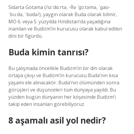
Sidarta Gotama (/sɪˈdɑːrtə, -θə ˈɡɔːtəmə, ˈɡaʊ-
ˈbuːdə, ˈbʊdə/), yaygın olarak Buda olarak bilinir,
MÖ 6. veya 5. yüzyılda Hindistan’da yaşadığına
inanılan ve Budizm’in kurucusu olarak kabul edilen
dini bir figürdü.
Buda kimin tanrısı?
Bu çalışmada öncelikle Budizm’in bir din olarak
ortaya çıkışı ve Budizm’in kurucusu Buda’nın kısa
yaşamı ele alınacaktır. Buda’nın ölümünden sonra
görüşleri ve düşünceleri tüm dünyaya yayıldı. Bu
yüzden bugün dünyanın her köşesinde Budizm’i
takip eden insanları görebiliyoruz.
8 aşamalı asil yol nedir?