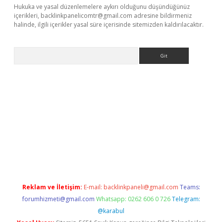
Hukuka ve yasal düzenlemelere aykırı olduğunu düşündüğünüz
içerikleri,
backlinkpanelicomtr@gmail.com
adresine bildirmeniz
halinde, ilgili içerikler yasal süre içerisinde sitemizden kaldırılacaktır.
Arama
vdcasino
https://www.betexper.xyz/
Reklam ve İletişim:
E-mail:
backlinkpaneli@gmail.com
Teams:
forumhizmeti@gmail.com
Whatsapp: 0262 606 0 726
Telegram:
@karabul