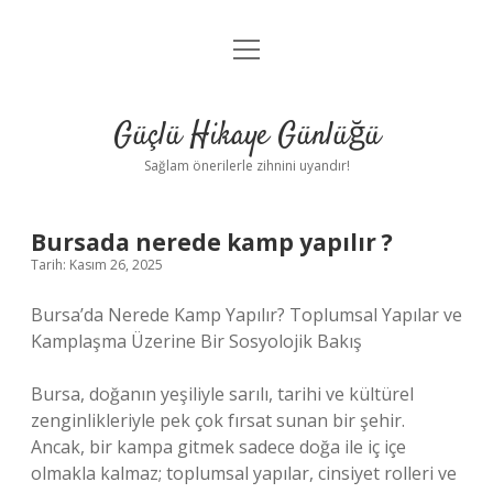
menüyü
Anasayfa
aç
Gizlilik Politikası
Güçlü Hikaye Günlüğü
Yasal Uyarı
Sağlam önerilerle zihnini uyandır!
Hakkımızda
Bursada nerede kamp yapılır ?
Tarih: Kasım 26, 2025
Bursa’da Nerede Kamp Yapılır? Toplumsal Yapılar ve
Kamplaşma Üzerine Bir Sosyolojik Bakış
Bursa, doğanın yeşiliyle sarılı, tarihi ve kültürel
zenginlikleriyle pek çok fırsat sunan bir şehir.
Ancak, bir kampa gitmek sadece doğa ile iç içe
olmakla kalmaz; toplumsal yapılar, cinsiyet rolleri ve