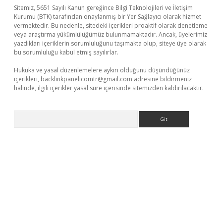
Sitemiz, 5651 Sayılı Kanun gereğince Bilgi Teknolojileri ve İletişim
Kurumu (BTK) tarafından onaylanmış bir Yer Sağlayıcı olarak hizmet
vermektedir. Bu nedenle, sitedeki içerikleri proaktif olarak denetleme
veya araştırma yükümlülüğümüz bulunmamaktadır. Ancak, üyelerimiz
yazdıkları içeriklerin sorumluluğunu taşımakta olup, siteye üye olarak
bu sorumluluğu kabul etmiş sayılırlar.
Hukuka ve yasal düzenlemelere aykırı olduğunu düşündüğünüz
içerikleri,
backlinkpanelicomtr@gmail.com
adresine bildirmeniz
halinde, ilgili içerikler yasal süre içerisinde sitemizden kaldırılacaktır.
Arama
asino
https://www.betexper.xyz/