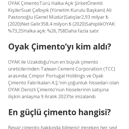
OYAK ÇimentoTürü Halka Açık ŞirketÖnemli
KişilerSuat Çalbıyık (Yönetim Kurulu Başkanı) Ali
Pastonoğlu (Genel Müdür)Satışlar2,93 milyar ₺
(2020)Net Gelir358,4 milyon ₺ (2020)SahiplikOYAK:
%73,25Halka açık: %26,758Daha fazla satır
Oyak Çimento’yı kim aldı?
OYAK ile Uzakdoğu’nun en büyük çimento
üreticilerinden Taiwan Cement Corporation (TCC)
arasında; Cimpor Portugal Holdings ve Oyak
Çimento Fabrikaları A.Ş.’nin çoğunluk hissedarı olan
OYAK Denizli Çimento’nun hisselerinin satışına
ilişkin anlaşma 9 Aralık 2023’te imzalandı.
En güçlü çimento hangisi?
Beyaz çimento hakkında bilmeniz gereken her şey!