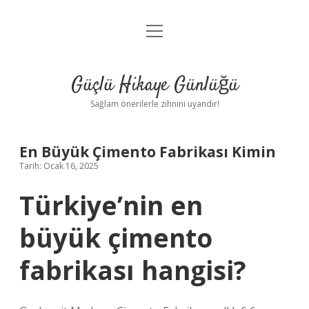
menüyü
Anasayfa
aç
Gizlilik Politikası
Güçlü Hikaye Günlüğü
Yasal Uyarı
Sağlam önerilerle zihnini uyandır!
Hakkımızda
En Büyük Çimento Fabrikası Kimin
Tarih: Ocak 16, 2025
Türkiye’nin en
büyük çimento
fabrikası hangisi?