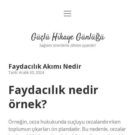
menüyü
Anasayfa
aç
Gizlilik Politikası
Güçlü Hikaye Günlüğü
Yasal Uyarı
Sağlam önerilerle zihnini uyandır!
Hakkımızda
Faydacılık Akımı Nedir
Tarih: Aralık 30, 2024
Faydacılık nedir
örnek?
Örneğin, ceza hukukunda suçluyu cezalandırırken
toplumun çıkarları ön plandadır. Bu nedenle, cezalar