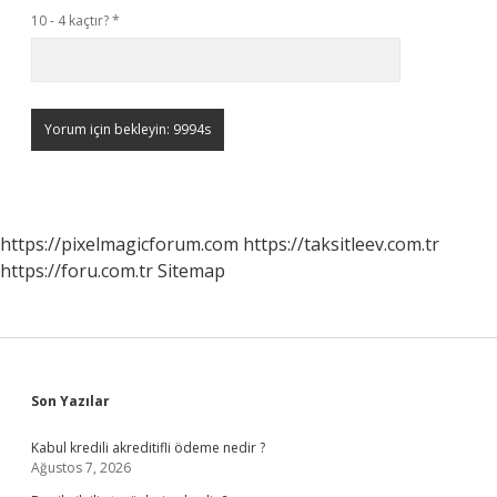
10 - 4 kaçtır?
*
https://pixelmagicforum.com
https://taksitleev.com.tr
https://foru.com.tr
Sitemap
Sidebar
Son Yazılar
Kabul kredili akreditifli ödeme nedir ?
Ağustos 7, 2026