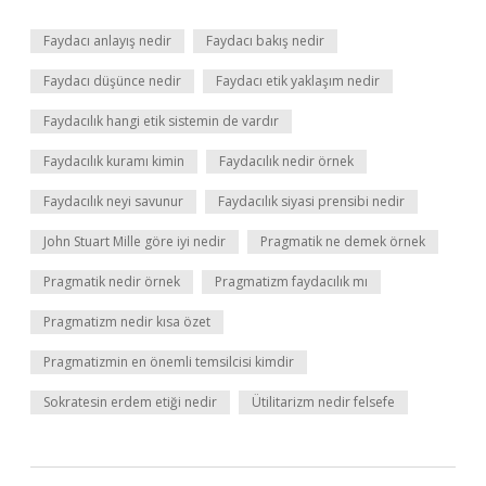
Faydacı anlayış nedir
Faydacı bakış nedir
Faydacı düşünce nedir
Faydacı etik yaklaşım nedir
Faydacılık hangi etik sistemin de vardır
Faydacılık kuramı kimin
Faydacılık nedir örnek
Faydacılık neyi savunur
Faydacılık siyasi prensibi nedir
John Stuart Mille göre iyi nedir
Pragmatik ne demek örnek
Pragmatik nedir örnek
Pragmatizm faydacılık mı
Pragmatizm nedir kısa özet
Pragmatizmin en önemli temsilcisi kimdir
Sokratesin erdem etiği nedir
Ütilitarizm nedir felsefe