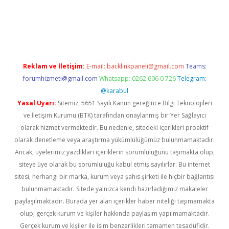
casino
https://www.betexper.xyz/
Reklam ve İletişim:
E-mail:
backlinkpaneli@gmail.com
Teams:
forumhizmeti@gmail.com
Whatsapp: 0262 606 0 726
Telegram:
@karabul
Yasal Uyarı:
Sitemiz, 5651 Sayılı Kanun gereğince Bilgi Teknolojileri
ve İletişim Kurumu (BTK) tarafından onaylanmış bir Yer Sağlayıcı
olarak hizmet vermektedir. Bu nedenle, sitedeki içerikleri proaktif
olarak denetleme veya araştırma yükümlülüğümüz bulunmamaktadır.
Ancak, üyelerimiz yazdıkları içeriklerin sorumluluğunu taşımakta olup,
siteye üye olarak bu sorumluluğu kabul etmiş sayılırlar. Bu internet
sitesi, herhangi bir marka, kurum veya şahıs şirketi ile hiçbir bağlantısı
bulunmamaktadır. Sitede yalnızca kendi hazırladığımız makaleler
paylaşılmaktadır. Burada yer alan içerikler haber niteliği taşımamakta
olup, gerçek kurum ve kişiler hakkında paylaşım yapılmamaktadır.
Gerçek kurum ve kişiler ile isim benzerlikleri tamamen tesadüfidir.