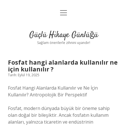
menüyü
Anasayfa
aç
Gizlilik Politikası
Güçlü Hikaye Günlüğü
Yasal Uyarı
Sağlam önerilerle zihnini uyandır!
Hakkımızda
Fosfat hangi alanlarda kullanılır ne
için kullanılır ?
Tarih: Eylül 19, 2025
Fosfat Hangi Alanlarda Kullanılır ve Ne İçin
Kullanılır? Antropolojik Bir Perspektif
Fosfat, modern dünyada büyük bir öneme sahip
olan doğal bir bileşiktir. Ancak fosfatın kullanım
alanları, yalnızca ticaretin ve endüstrinin