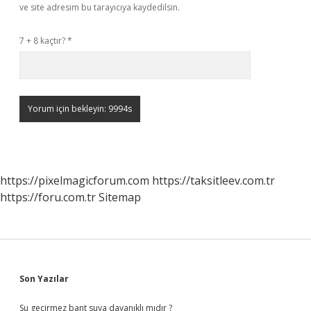
ve site adresim bu tarayıcıya kaydedilsin.
7 + 8 kaçtır?
*
https://pixelmagicforum.com
https://taksitleev.com.tr
https://foru.com.tr
Sitemap
Sidebar
Son Yazılar
Su geçirmez bant suya dayanıklı mıdır ?