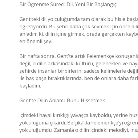
Bir Öğrenme Süreci: Dil, Yeni Bir Başlangıç
Gent’teki dil yolculuğumda tam olarak bu hisle baş
öğretiyordu. Bu şehri daha çok sevmek için önce dili
anladım ki, dilin içine girmek, orada gerçekten kayb
en önemli şey.
Bir hafta sonra, Gent’te artık Felemenkçe konuşanla
değil, o dilin arkasındaki kültürü, gelenekleri ve hay
şehirde insanlar birbirlerini sadece kelimelerle değ
ile baş başa bıraktıklarında, ben de onlara daha fark
başladım.
Gent’te Dilin Anlamı: Bunu Hissetmek
İçimdeki hayal kırıklığı yavaşça kayboldu, yerine huzu
yolculuğuma çıkardı. Belçika’da Felemenkçe’yi öğren
yolculuğumdu. Zamanla o dilin içindeki melodiyi, ins