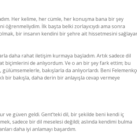
ladım. Her kelime, her cümle, her konuşma bana bir şey
ni öğrenmeliydim. İlk başta belki zorlayıcıydı ama sonra
olmak, bir insanın kendini bir şehre ait hissetmesini sağlaya
rla daha rahat iletişim kurmaya başladım. Artık sadece dil
at biçimlerini de anlıyordum. Ve o an bir şey fark ettim; bu
il, gülümsemelerle, bakışlarla da anlıyorlardı. Beni Felemenkç
lı bir bakışla, daha derin bir anlayışla cevap vermeye
r ve güven geldi. Gent’teki dil, bir şekilde beni kendi iç
mek, sadece bir dil meselesi değildi; aslında kendimi bulma
anları daha iyi anlamayı başardım.