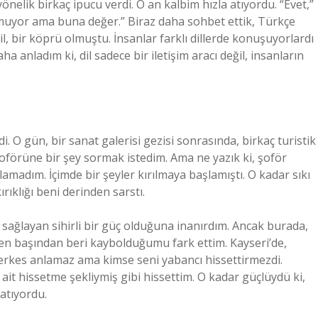
nelik birkaç ipucu verdi. O an kalbim hızla atıyordu. “Evet,”
uyor ama buna değer.” Biraz daha sohbet ettik, Türkçe
l, bir köprü olmuştu. İnsanlar farklı dillerde konuşuyorlardı
a anladım ki, dil sadece bir iletişim aracı değil, insanların
i. O gün, bir sanat galerisi gezisi sonrasında, birkaç turistik
oförüne bir şey sormak istedim. Ama ne yazık ki, şoför
madım. İçimde bir şeyler kırılmaya başlamıştı. O kadar sıkı
rıklığı beni derinden sarstı.
nı sağlayan sihirli bir güç olduğuna inanırdım. Ancak burada,
de en başından beri kaybolduğumu fark ettim. Kayseri’de,
erkes anlamaz ama kimse seni yabancı hissettirmezdi.
i ait hissetme şekliymiş gibi hissettim. O kadar güçlüydü ki,
 atıyordu.