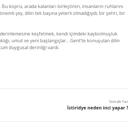
ü. Bu köprü, arada kalanları birleştiren, insanların ruhlarını
emli şey, dilin tek başına yeterli olmadığıydı; bir şehri, bir
ha derinlemesine keşfetmek, kendi içimdeki kaybolmuşluk
rıklığı, umut ve yeni başlangıçlar… Gent’te konuşulan dilin
 tüm duygusal derinliği vardı.
Sonraki Yaz
İstiridye neden inci yapar 