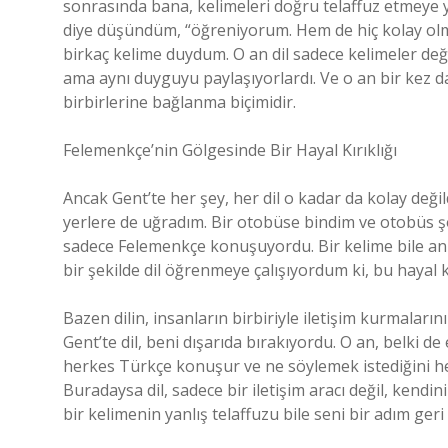
sonrasında bana, kelimeleri doğru telaffuz etmeye yö
diye düşündüm, “öğreniyorum. Hem de hiç kolay olm
birkaç kelime duydum. O an dil sadece kelimeler deği
ama aynı duyguyu paylaşıyorlardı. Ve o an bir kez dah
birbirlerine bağlanma biçimidir.
Felemenkçe’nin Gölgesinde Bir Hayal Kırıklığı
Ancak Gent’te her şey, her dil o kadar da kolay değild
yerlere de uğradım. Bir otobüse bindim ve otobüs ş
sadece Felemenkçe konuşuyordu. Bir kelime bile anla
bir şekilde dil öğrenmeye çalışıyordum ki, bu hayal kı
Bazen dilin, insanların birbiriyle iletişim kurmaları
Gent’te dil, beni dışarıda bırakıyordu. O an, belki 
herkes Türkçe konuşur ve ne söylemek istediğini h
Buradaysa dil, sadece bir iletişim aracı değil, kendin
bir kelimenin yanlış telaffuzu bile seni bir adım geri