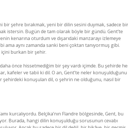
 bir şehre bırakmak, yeni bir dilin sesini duymak, sadece bi
mak istersin. Bugün de tam olarak böyle bir gündü. Gent’te
renin kenarına oturdum ve dışarıdaki manzarayı izlemeye
gibi ama aynı zamanda sanki beni çoktan tanıyormuş gibi.
içini burkan bir şehir.
aha önce hissetmediğim bir şey vardı içimde. Bu şehirde he
ar, kafeler ve tabii ki dil. O an, Gent’te neler konuşulduğunu
ir şehirdeki konuşulan dil, o şehrin ne olduğunu, nasıl bir
amı kurcalıyordu. Belçika’nın Flandre bölgesinde, Gent, bu
niyor. Burada, hangi dilin konuşulduğu sorusunun cevabı
uluyor. Ancak bu sadece bir dil değil, bir hikâye, bir geçmiş.