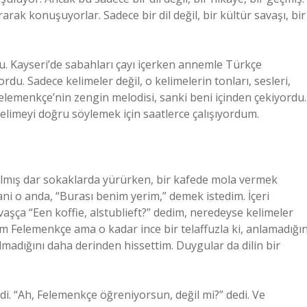
rarak konuşuyorlar. Sadece bir dil değil, bir kültür savaşı, bir
u. Kayseri’de sabahları çayı içerken annemle Türkçe
rdu. Sadece kelimeler değil, o kelimelerin tonları, sesleri,
elemenkçe’nin zengin melodisi, sanki beni içinden çekiyordu.
kelimeyi doğru söylemek için saatlerce çalışıyordum.
apılmış dar sokaklarda yürürken, bir kafede mola vermek
ani o anda, “Burası benim yerim,” demek istedim. İçeri
şça “Een koffie, alstublieft?” dedim, neredeyse kelimeler
im Felemenkçe ama o kadar ince bir telaffuzla ki, anlamadığın
madığını daha derinden hissettim. Duygular da dilin bir
 “Ah, Felemenkçe öğreniyorsun, değil mi?” dedi. Ve