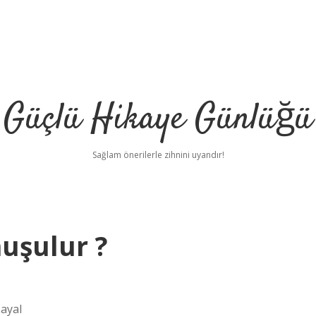
Güçlü Hikaye Günlüğü
Sağlam önerilerle zihnini uyandır!
nuşulur ?
Hayal