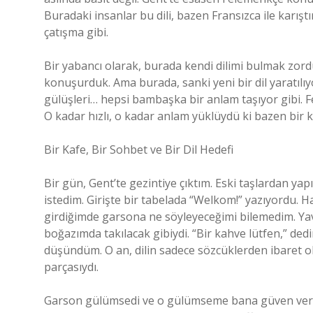
Buradaki insanlar bu dili, bazen Fransızca ile karıştı
çatışma gibi.
Bir yabancı olarak, burada kendi dilimi bulmak zord
konuşurduk. Ama burada, sanki yeni bir dil yaratılıyo
gülüşleri… hepsi bambaşka bir anlam taşıyor gibi. F
O kadar hızlı, o kadar anlam yüklüydü ki bazen bir 
Bir Kafe, Bir Sohbet ve Bir Dil Hedefi
Bir gün, Gent’te gezintiye çıktım. Eski taşlardan y
istedim. Girişte bir tabelada “Welkom!” yazıyordu. H
girdiğimde garsona ne söyleyeceğimi bilemedim. Yava
boğazımda takılacak gibiydi. “Bir kahve lütfen,” ded
düşündüm. O an, dilin sadece sözcüklerden ibaret ol
parçasıydı.
Garson gülümsedi ve o gülümseme bana güven verdi.