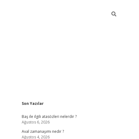
Sidebar
Son Yazılar
ilbet
güvenilir bahis siteleri
vdcas
Baş ile ilgili atasözleri nelerdir ?
Ağustos 6, 2026
Aval zamanaşımı nedir ?
Ağustos 4, 2026