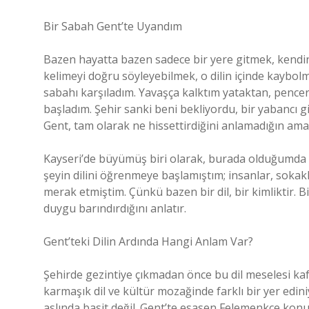
Bir Sabah Gent’te Uyandım
Bazen hayatta bazen sadece bir yere gitmek, kendini
kelimeyi doğru söyleyebilmek, o dilin içinde kaybol
sabahı karşıladım. Yavaşça kalktım yataktan, pence
başladım. Şehir sanki beni bekliyordu, bir yabancı 
Gent, tam olarak ne hissettirdiğini anlamadığın ama 
Kayseri’de büyümüş biri olarak, burada olduğumda d
şeyin dilini öğrenmeye başlamıştım; insanlar, sokakl
merak etmiştim. Çünkü bazen bir dil, bir kimliktir. B
duygu barındırdığını anlatır.
Gent’teki Dilin Ardında Hangi Anlam Var?
Şehirde gezintiye çıkmadan önce bu dil meselesi kaf
karmaşık dil ve kültür mozağinde farklı bir yer edi
aslında basit değil. Gent’te esasen Felemenkçe konuş