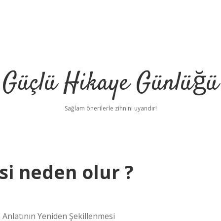
Güçlü Hikaye Günlüğü
Sağlam önerilerle zihnini uyandır!
 neden olur ?
nlatının Yeniden Şekillenmesi