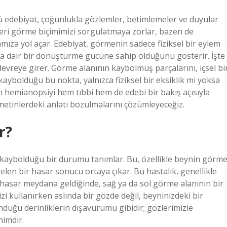
nkü edebiyat, çoğunlukla gözlemler, betimlemeler ve duyular
leri görme biçimimizi sorgulatmaya zorlar, bazen de
mıza yol açar. Edebiyat, görmenin sadece fiziksel bir eylem
za dair bir dönüştürme gücüne sahip olduğunu gösterir. İşte
reye girer. Görme alanının kaybolmuş parçalarını, içsel bi
aybolduğu bu nokta, yalnızca fiziksel bir eksiklik mi yoksa
 hemianopsiyi hem tıbbi hem de edebi bir bakış açısıyla
 metinlerdeki anlatı bozulmalarını çözümleyeceğiz.
r?
kaybolduğu bir durumu tanımlar. Bu, özellikle beynin görm
elen bir hasar sonucu ortaya çıkar. Bu hastalık, genellikle
r hasar meydana geldiğinde, sağ ya da sol görme alanının bir
zi kullanırken aslında bir gözde değil, beyninizdeki bir
duğu derinliklerin dışavurumu gibidir; gözlerimizle
nimdir.