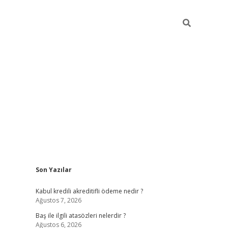
Sidebar
Son Yazılar
ilbet
güvenilir bahis siteleri
vdcasin
Kabul kredili akreditifli ödeme nedir ?
Ağustos 7, 2026
Baş ile ilgili atasözleri nelerdir ?
Ağustos 6, 2026