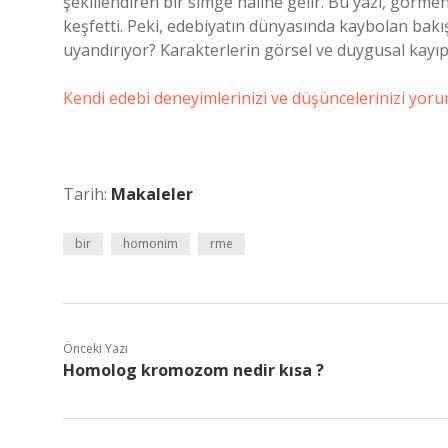
şekillendiren bir simge haline gelir. Bu yazı, görmen
keşfetti. Peki, edebiyatın dünyasında kaybolan bakış 
uyandırıyor? Karakterlerin görsel ve duygusal kayıpl
Kendi edebi deneyimlerinizi ve düşüncelerinizi yorum
Tarih:
Makaleler
bir
homonim
rme
Önceki Yazı
Homolog kromozom nedir kısa ?