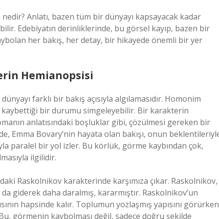
 nedir? Anlatı, bazen tüm bir dünyayı kapsayacak kadar
ilir. Edebiyatın derinliklerinde, bu görsel kayıp, bazen bir
ybolan her bakış, her detay, bir hikayede önemli bir yer
erin Hemianopsisi
 dünyayı farklı bir bakış açısıyla algılamasıdır. Homonim
 kaybettiği bir durumu simgeleyebilir. Bir karakterin
omanın anlatısındaki boşluklar gibi, çözülmesi gereken bir
nde, Emma Bovary’nin hayata olan bakışı, onun beklentileriyl
la paralel bir yol izler. Bu körlük, görme kaybından çok,
asıyla ilgilidir.
daki Raskolnikov karakterinde karşımıza çıkar. Raskolnikov,
ı da giderek daha daralmış, kararmıştır. Raskolnikov’un
ısının hapsinde kalır. Toplumun yozlaşmış yapısını görürken
. Bu, görmenin kaybolması değil, sadece doğru şekilde