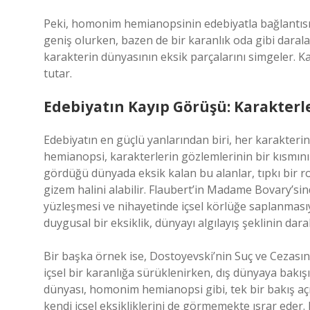
Peki, homonim hemianopsinin edebiyatla bağlantısı
geniş olurken, bazen de bir karanlık oda gibi daralab
karakterin dünyasının eksik parçalarını simgeler. Ka
tutar.
Edebiyatın Kayıp Görüşü: Karakterl
Edebiyatın en güçlü yanlarından biri, her karakterin
hemianopsi, karakterlerin gözlemlerinin bir kısmını
gördüğü dünyada eksik kalan bu alanlar, tıpkı bir r
gizem halini alabilir. Flaubert’in Madame Bovary’si
yüzleşmesi ve nihayetinde içsel körlüğe saplanmasıy
duygusal bir eksiklik, dünyayı algılayış şeklinin daralm
Bir başka örnek ise, Dostoyevski’nin Suç ve Cezasın
içsel bir karanlığa sürüklenirken, dış dünyaya bakış
dünyası, homonim hemianopsi gibi, tek bir bakış aç
kendi içsel eksikliklerini de görmemekte ısrar eder