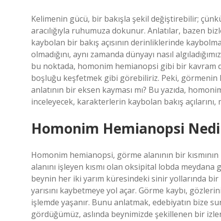
Kelimenin gücü, bir bakışla şekil değiştirebilir; çü
aracılığıyla ruhumuza dokunur. Anlatılar, bazen biz
kaybolan bir bakış açısının derinliklerinde kaybolma
olmadığını, aynı zamanda dünyayı nasıl algıladığımı
bu noktada, homonim hemianopsi gibi bir kavram dev
boşluğu keşfetmek gibi görebiliriz. Peki, görmenin k
anlatının bir eksen kayması mı? Bu yazıda, homonim
inceleyecek, karakterlerin kaybolan bakış açılarını,
Homonim Hemianopsi Nedi
Homonim hemianopsi, görme alanının bir kısmının 
alanını işleyen kısmı olan oksipital lobda meydana g
beynin her iki yarım küresindeki sinir yollarında bi
yarısını kaybetmeye yol açar. Görme kaybı, gözlerini
işlemde yaşanır. Bunu anlatmak, edebiyatın bize sun
gördüğümüz, aslında beynimizde şekillenen bir izle