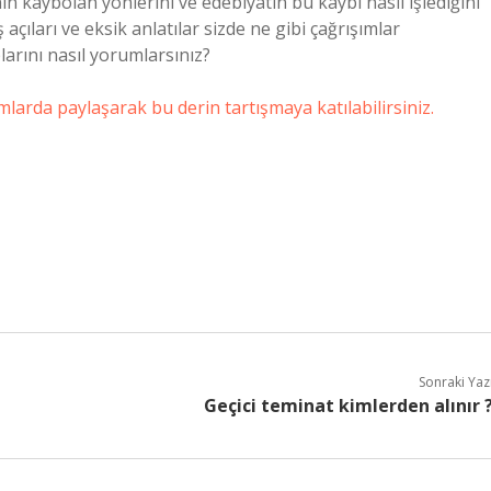
in kaybolan yönlerini ve edebiyatın bu kaybı nasıl işlediğini
açıları ve eksik anlatılar sizde ne gibi çağrışımlar
arını nasıl yorumlarsınız?
larda paylaşarak bu derin tartışmaya katılabilirsiniz.
Sonraki Yaz
Geçici teminat kimlerden alınır 